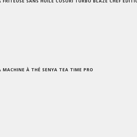
A FRITEUSE SANS HUILE COSORI TURBO BLAZE CHEF EDITI
A MACHINE À THÉ SENYA TEA TIME PRO