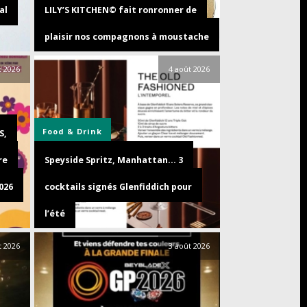
al
LILY’S KITCHEN© fait ronronner de
plaisir nos compagnons à moustache
t 2026
4 août 2026
Food & Drink
S,
re
Speyside Spritz, Manhattan… 3
026
cocktails signés Glenfiddich pour
l’été
t 2026
3 août 2026