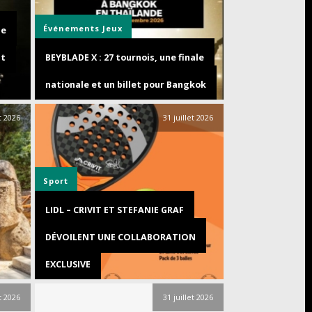
Événements
Jeux
de
st
BEYBLADE X : 27 tournois, une finale
nationale et un billet pour Bangkok
et 2026
31 juillet 2026
Sport
LIDL – CRIVIT ET STEFANIE GRAF
DÉVOILENT UNE COLLABORATION
EXCLUSIVE
et 2026
31 juillet 2026