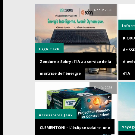
6 août 2026
Infor
KIOXI
High Tech
de SS
Zendure x Sobry : l’IA au service de la
élevée
maîtrise de l’énergie
d’IA
5 août 2026
Accessoires
Jeux
Voyag
CLEMENTONI – L’éclipse solaire, une