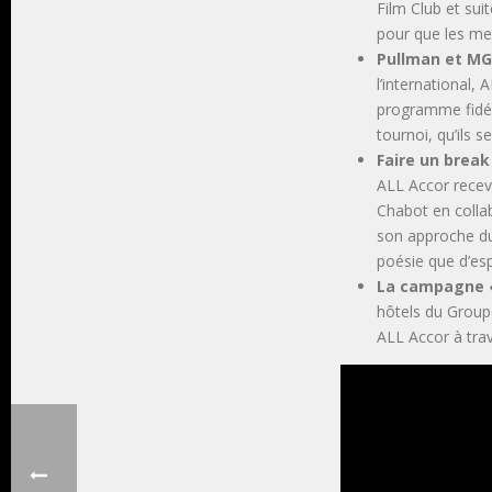
Film Club et su
pour que les me
Pullman et MGa
l’international
programme fidéli
tournoi, qu’ils 
Faire un break
ALL Accor recev
Chabot en collab
son approche du
poésie que d’esp
La campagne «
hôtels du Groupe
ALL Accor à trave