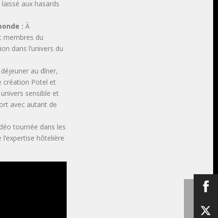
 laissé aux hasards
 monde :
À
 et membres du
ion dans l’univers du
 déjeuner au dîner,
 création Potel et
univers sensible et
ort avec autant de
déo tournée dans les
l’expertise hôtelière