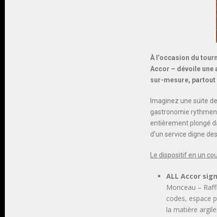
À l’occasion du tou
Accor
– dévoile une
sur-mesure, partout
Imaginez une suite de 
gastronomie rythment
entièrement plongé da
d’un service digne de
Le dispositif en un cou
ALL Accor sign
Monceau – Raffle
codes, espace p
la matière argil