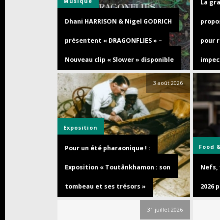
Musique
La gra
Dhani HARRISON & Nigel GODRICH
propo
présentent « DRAGONFLIES » –
pour r
Nouveau clip « Slower » disponible
impec
3 août 2026
Exposition
Food 
Pour un été pharaonique ! :
Exposition « Toutânkhamon : son
Nefs,
tombeau et ses trésors »
2026 p
31 juillet 2026