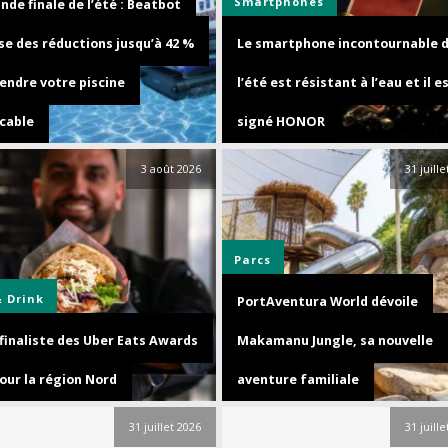
Smartphones
nde finale de l’été : Beatbot
se des réductions jusqu’à 42 %
Le smartphone incontournable 
endre votre piscine
l’été est résistant à l’eau et il e
cable
signé HONOR
3 août 2026
31 juill
Parcs
& Drink
PortAventura World dévoile
 finaliste des Uber Eats Awards
Makamanu Jungle, sa nouvelle
our la région Nord
aventure familiale
31 juillet 2026
31 juill