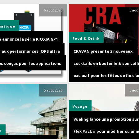
6 août 2026
6 aoû
matique
Food & Drink
A annonce la série KIOXIA GP1
D aux performances IOPS ultra
CRAVAN présente 2 nouveaux
s conçus pour les applications
cocktails en bouteille & son coff
exclusif pour les fêtes de fin d’
5 août 2026
5 aoû
Voyage
Vueling lance une promotion sur 
e
Flex Pack » pour modifier ou ann