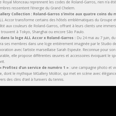
ite Royal Monceau reprennent les codes de Roland-Garros, rien n’a été
mbres ressentent l’énergie du Grand Chelem.
llery Collection : Roland-Garros s’invite aux quatre coins du
, ALL Accor transforme certains des hôtels emblématiques du Groupe
té aux couleurs de Roland-Garros, offrant à leurs clients une immers
se trouvent à Tokyo, Shanghai ou encore São Paulo.
 dans la loge ALL Accor x Roland-Garros :
Du 24 mai au 7 juin, du
ra ses membres dans une loge entièrement imaginée par le Studio de
oration avec l’artiste marseillaise Sarah Espeute. Reconnue pour son 
rable, elle propose différentes œuvres et accessoires évoquant le sp
rit.
 Profitez d’un service de numéro 1 »
: une campagne photo et vi
, dont le mythique MGallery Molitor, qui met en scène avec élégance 
rs des clins d’œil à l’univers du tennis.