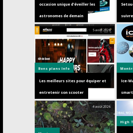
occasion unique d’éveiller les
Setouc
astronomes de demain
suivre
5 août 2026
Bons plans
Info
Montr
Les meilleurs sites pour équiper et
Ice-Wa
entretenir son scooter
smart
4 août 2026
High 