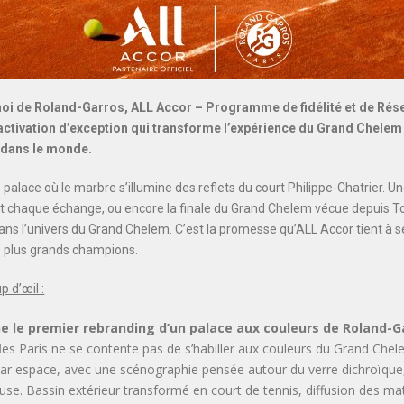
rnoi de Roland-Garros, ALL Accor –
Programme de fidélité et de Rés
 activation d’exception qui transforme l’expérience du Grand Chelem
 dans le monde.
palace où le marbre s’illumine des reflets du court Philippe-Chatrier. Une 
 chaque échange, ou encore la finale du Grand Chelem vécue depuis To
ns l’univers du Grand Chelem. C’est la promesse qu’ALL Accor tient à s
s plus grands champions.
p d’œil :
e le premier rebranding d’un palace aux couleurs de Roland-G
s Paris ne se contente pas de s’habiller aux couleurs du Grand Chelem
ar espace, avec une scénographie pensée autour du verre dichroïque,
euse. Bassin extérieur transformé en court de tennis, diffusion des m