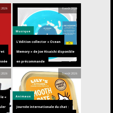
t 2026
6 août 2026
Musique
L’édition collector « Ocean
ret
Memory » de Joe Hisaishi disponible
année
en précommande
t 2026
5 août 2026
Animaux
le «
uler
Journée internationale du chat :