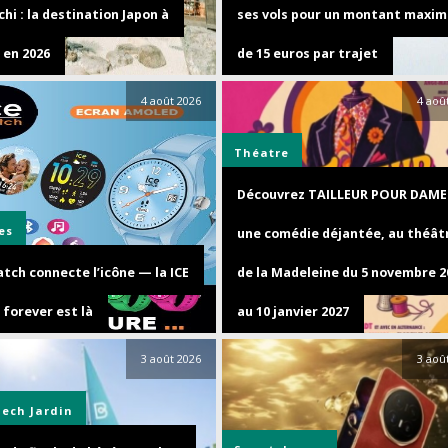
hi : la destination Japon à
ses vols pour un montant maxim
 en 2026
de 15 euros par trajet
4 août 2026
4 aoû
Théatre
Découvrez TAILLEUR POUR DAME
es
une comédie déjantée, au théât
tch connecte l’icône — la ICE
de la Madeleine du 5 novembre 2
 forever est là
au 10 janvier 2027
3 août 2026
3 aoû
Tech
Jardin