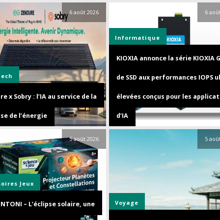
6 août 2026
6 aoû
Informatique
KIOXIA annonce la série KIOXIA 
Tech
de SSD aux performances IOPS u
e x Sobry : l’IA au service de la
élevées conçus pour les applicat
se de l’énergie
d’IA
5 août 2026
5 aoû
soires
Jeux
Voyage
NTONI – L’éclipse solaire, une