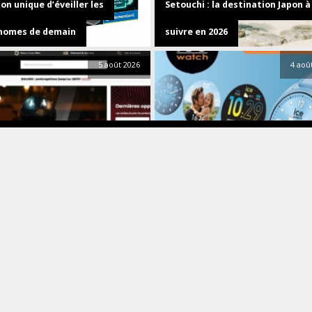
on unique d’éveiller les
Setouchi : la destination Japon à
nomes de demain
suivre en 2026
5 août 2026
4 aoû
plans
Info
Montres
illeurs sites pour équiper et
Ice-Watch connecte l’icône — la 
tenir son scooter
smart forever est là
4 août 2026
3 aoû
High Tech
Jardin
ue
La grande finale de l’été : Beatb