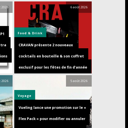
t 2026
6 août 2026
Food & Drink
GP1
ltra
CRAVAN présente 2 nouveaux
ions
cocktails en bouteille & son coffret
exclusif pour les fêtes de fin d’année
t 2026
5 août 2026
Voyage
Vueling lance une promotion sur le «
Flex Pack » pour modifier ou annuler