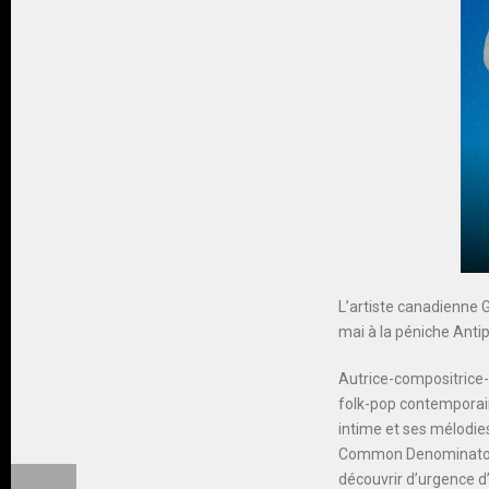
L’artiste canadienne 
mai à la péniche Antip
Autrice-compositrice
folk-pop contemporaine
intime et ses mélodies
Common Denominator et
découvrir d’urgence d