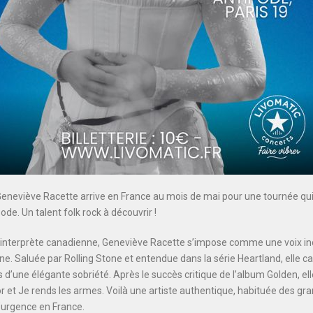
Geneviève Racette arrive en France au mois de mai pour une tournée qui
ode. Un talent folk rock à découvrir !
-interprète canadienne, Geneviève Racette s’impose comme une voix in
. Saluée par Rolling Stone et entendue dans la série Heartland, elle ca
 d’une élégante sobriété. Après le succès critique de l’album Golden, ell
 Je rends les armes. Voilà une artiste authentique, habituée des gran
’urgence en France.