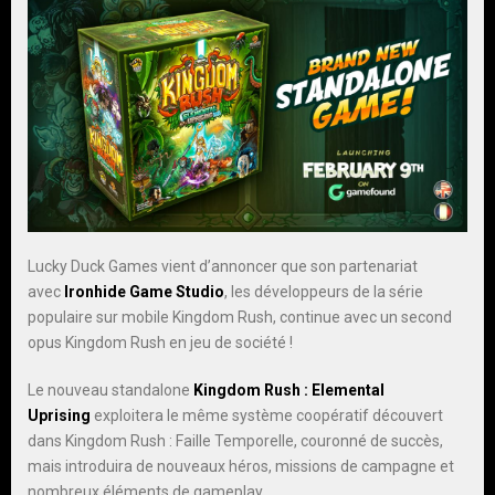
Lucky Duck Games vient d’annoncer que son partenariat
avec
Ironhide Game Studio
, les développeurs de la série
populaire sur mobile Kingdom Rush, continue avec un second
opus Kingdom Rush en jeu de société !
Le nouveau standalone
Kingdom Rush : Elemental
Uprising
exploitera le même système coopératif découvert
dans Kingdom Rush : Faille Temporelle, couronné de succès,
mais introduira de nouveaux héros, missions de campagne et
nombreux éléments de gameplay.