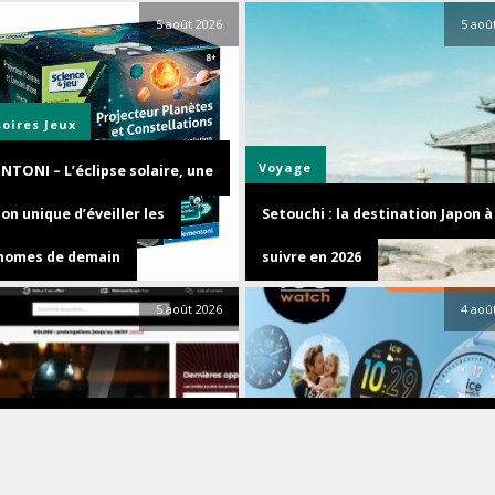
5 août 2026
5 aoû
soires
Jeux
Voyage
NTONI – L’éclipse solaire, une
on unique d’éveiller les
Setouchi : la destination Japon à
nomes de demain
suivre en 2026
5 août 2026
4 aoû
plans
Info
Montres