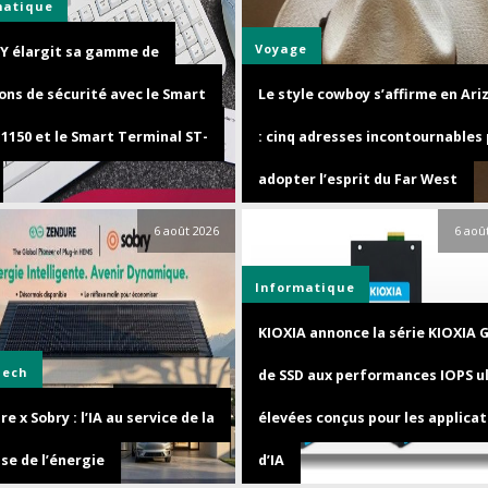
matique
Voyage
Y élargit sa gamme de
ons de sécurité avec le Smart
Le style cowboy s’affirme en Ari
1150 et le Smart Terminal ST-
: cinq adresses incontournables
adopter l’esprit du Far West
6 août 2026
6 aoû
Informatique
KIOXIA annonce la série KIOXIA 
Tech
de SSD aux performances IOPS u
e x Sobry : l’IA au service de la
élevées conçus pour les applicat
se de l’énergie
d’IA