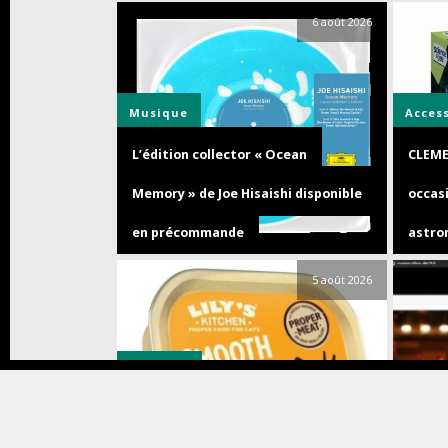
6 août 2026
Musique
Acces
L’édition collector « Ocean
CLEME
Memory » de Joe Hisaishi disponible
occasi
en précommande
astro
5 août 2026
Animaux
Bons 
Journée internationale du chat :