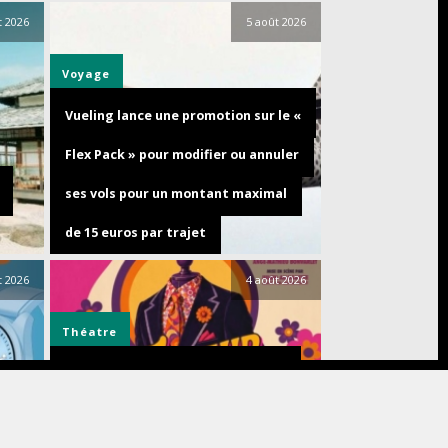
t 2026
5 août 2026
Voyage
Vueling lance une promotion sur le «
Flex Pack » pour modifier ou annuler
ses vols pour un montant maximal
de 15 euros par trajet
t 2026
4 août 2026
Théatre
Découvrez TAILLEUR POUR DAMES,
une comédie déjantée, au théâtre