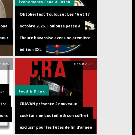
Événements
Food & Drink
Oktoberfest Toulouse : Les 16 et 17
zona
octobre 2026, Toulouse passe à
 pour
l’heure bavaroise avec une première
édition XXL
t 2026
6 août 2026
Food & Drink
GP1
ltra
CRAVAN présente 2 nouveaux
ions
cocktails en bouteille & son coffret
exclusif pour les fêtes de fin d’année