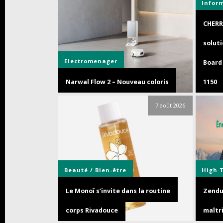
Infor
CHERR
soluti
Electromenager
Board 
Narwal Flow 2 – Nouveau coloris
1150
7 août 2026
Beauté / Bien-être
High 
Le Monoï s’invite dans la routine
Zendur
corps Rivadouce
maîtri