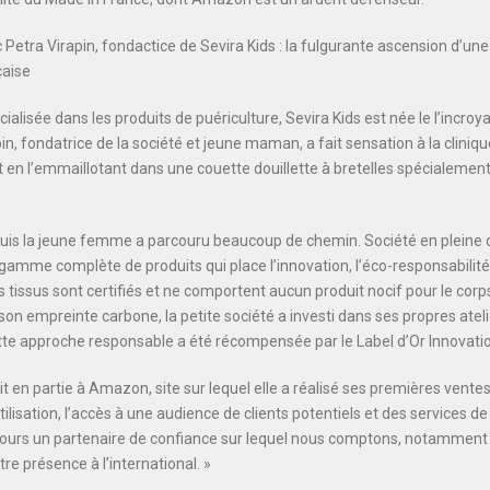
Petra Virapin, fondactice de Sevira Kids : la fulgurante ascension d’une
çaise
alisée dans les produits de puériculture, Sevira Kids est née le l’incro
in, fondatrice de la société et jeune maman, a fait sensation à la cliniqu
 en l’emmaillotant dans une couette douillette à bretelles spécialemen
puis la jeune femme a parcouru beaucoup de chemin. Société en pleine 
gamme complète de produits qui place l’innovation, l’éco-responsabilité 
es tissus sont certifiés et ne comportent aucun produit nocif pour le cor
son empreinte carbone, la petite société a investi dans ses propres ate
tte approche responsable a été récompensée par le Label d’Or Innovati
it en partie à Amazon, site sur lequel elle a réalisé ses premières vent
’utilisation, l’accès à une audience de clients potentiels et des services de
ours un partenaire de confiance sur lequel nous comptons, notamment po
e présence à l’international. »