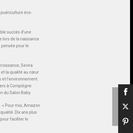
 puériculture éco-
yable succès d’une
e lors de la naissance
t pensée pour le
croissance, Sevira
et la qualité au cœur
ps et l’environnement.
liers à Compiègne
on du Salon Baby.
es. « Pour moi, Amazon
 qualité. Dix ans plus
ur faciliter le