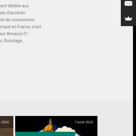
ment dédiée aux
uits d’accéder
lonté de consommer
riqué en France, s’est
 sur Amazon.fr :
s, Bricolage,
t 2026
7 août 2026