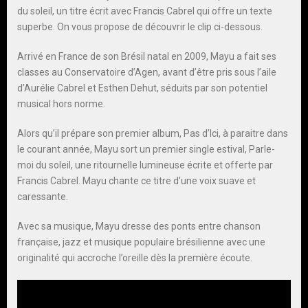
du soleil, un titre écrit avec Francis Cabrel qui offre un texte
superbe. On vous propose de découvrir le clip ci-dessous.
Arrivé en France de son Brésil natal en 2009, Mayu a fait ses
classes au Conservatoire d’Agen, avant d’être pris sous l’aile
d’Aurélie Cabrel et Esthen Dehut, séduits par son potentiel
musical hors norme.
Alors qu’il prépare son premier album, Pas d’Ici, à paraitre dans
le courant année, Mayu sort un premier single estival, Parle-
moi du soleil, une ritournelle lumineuse écrite et offerte par
Francis Cabrel. Mayu chante ce titre d’une voix suave et
caressante.
Avec sa musique, Mayu dresse des ponts entre chanson
française, jazz et musique populaire brésilienne avec une
originalité qui accroche l’oreille dès la première écoute.