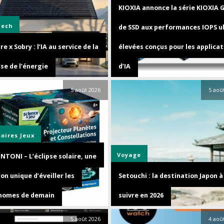
KIOXIA annonce la série KIOXIA 
Tech
de SSD aux performances IOPS u
e x Sobry : l’IA au service de la
élevées conçus pour les applicat
se de l’énergie
d’IA
5 août 2026
5 aoû
soires
Jeux
Voyage
NTONI – L’éclipse solaire, une
on unique d’éveiller les
Setouchi : la destination Japon à
nomes de demain
suivre en 2026
5 août 2026
4 aoû