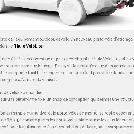
iste de l’équipement outdoor, dévoile un nouveau porte-vélo d’attelage
ien : le
Thule VeloLite.
ion à la fois économique et peu encombrante, Thule VeloLite est disp
pondre aussi bien aux besoins d’un cycliste seul qu’à ceux d’un couple ou 
le compacte facilite le rangement lorsqu’il n’est pas utilisé, tandis que 
 soignée à l’arrière du véhicule.
rt de vélos au quotidien
 sur une plateforme fixe, un choix de conception qui permet une struct
ion est simple et intuitive, et le porte-vélos se monte, se replie et se r
ir de 9,5 kg, il compte parmi les porte-vélos plateforme les plus légers 
nsé pour les utilisateurs à la recherche de praticité, sans compromis sur 