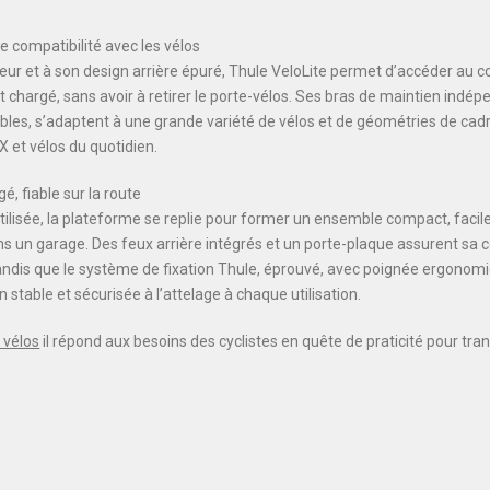
ge compatibilité avec les vélos
eur et à son design arrière épuré, Thule VeloLite permet d’accéder au co
t chargé, sans avoir à retirer le porte-vélos. Ses bras de maintien indé
ables, s’adaptent à une grande variété de vélos et de géométries de cadr
X et vélos du quotidien.
, fiable sur la route
utilisée, la plateforme se replie pour former un ensemble compact, facile
ns un garage. Des feux arrière intégrés et un porte-plaque assurent sa
 tandis que le système de fixation Thule, éprouvé, avec poignée ergonomi
 stable et sécurisée à l’attelage à chaque utilisation.
 vélos
il répond aux besoins des cyclistes en quête de praticité pour tra