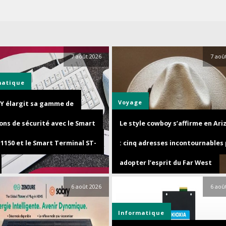
7 août 2026
7 aoû
matique
Voyage
Y élargit sa gamme de
ons de sécurité avec le Smart
Le style cowboy s’affirme en Ari
1150 et le Smart Terminal ST-
: cinq adresses incontournables
adopter l’esprit du Far West
6 août 2026
6 aoû
Informatique