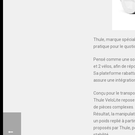
Thule, marque spécial
pratique pour le quotid
Pensé comme une solut
et 2 vélos, afin de ré
Sa plateforme rabattab
assure une intégration
Conçu pour le transpo
Thule VeloLite repose
de pièces complexes.
Résultat, la manipulat
un poids replié à part
proposés par Thule, pe
stabilité.