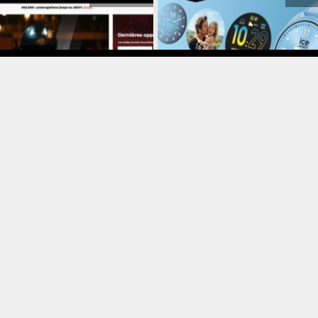
plans
Info
Montres
illeurs sites pour équiper et
Ice-Watch connecte l’icône — la 
tenir son scooter
smart forever est là
4 août 2026
3 aoû
High Tech
Jardin
ue
La grande finale de l’été : Beatb
 HARRISON & Nigel GODRICH
propose des réductions jusqu’à 
ntent « DRAGONFLIES » –
pour rendre votre piscine