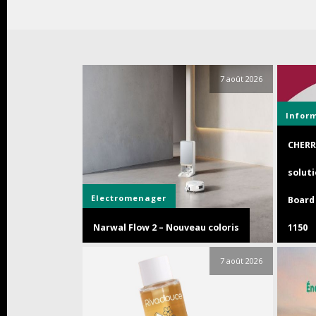
7 août 2026
Infor
CHERR
soluti
Electromenager
Board 
Narwal Flow 2 – Nouveau coloris
1150
7 août 2026