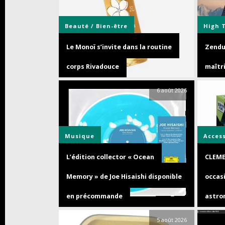
Beauté / Bien-être
High 
Le Monoï s’invite dans la routine
Zendur
corps Rivadouce
maîtri
6 août 2026
Musique
Acces
L’édition collector « Ocean
CLEME
Memory » de Joe Hisaishi disponible
occasi
en précommande
astro
5 août 2026