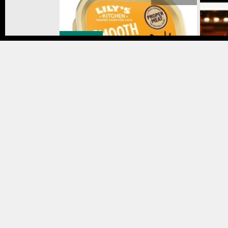
Animaux
Bons 
Journée internationale du chat :
LILY’S KITCHEN© fait ronronner de
Les me
plaisir nos compagnons à moustache
entre
4 août 2026
Food & Drink
Musiq
Speyside Spritz, Manhattan… 3
Dhani
cocktails signés Glenfiddich pour
prése