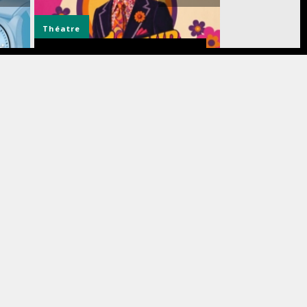
Théatre
Découvrez TAILLEUR POUR DAMES,
une comédie déjantée, au théâtre
ICE
de la Madeleine du 5 novembre 2026
au 10 janvier 2027
t 2026
3 août 2026
Smartphones
ot
42 %
Le smartphone incontournable de
l’été est résistant à l’eau et il est