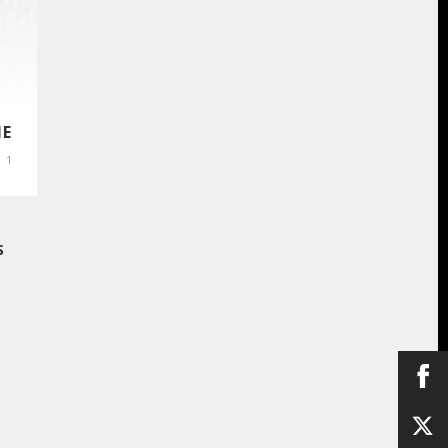
IE
1
S