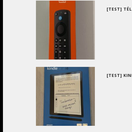
[TEST] T
[TEST] KI