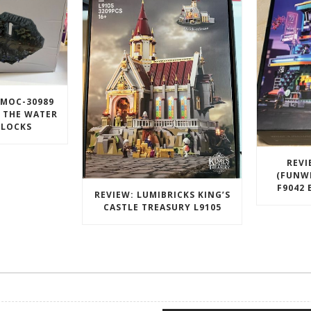
 MOC-30989
 THE WATER
BLOCKS
REVI
(FUNW
F9042 
REVIEW: LUMIBRICKS KING’S
CASTLE TREASURY L9105