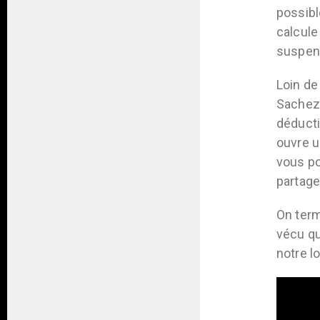
possibl
calcule
suspens
Loin de
Sachez 
déducti
ouvre u
vous po
partage
On term
vécu qu
notre l