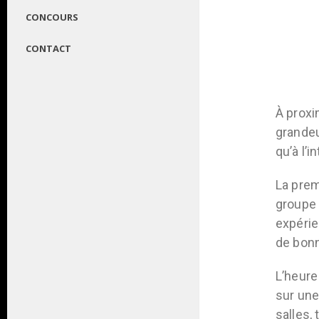
CONCOURS
CONTACT
À proxi
grandeu
qu’à l’
La prem
groupe e
expérie
de bonn
L’heure
sur une
salles,