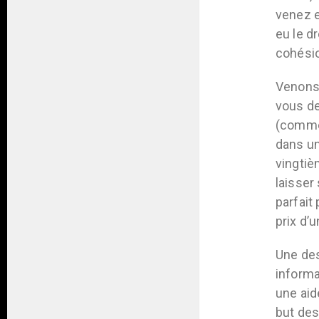
venez e
eu le d
cohésio
Venons-
vous de
(comme 
dans un
vingtiè
laisser
parfait
prix d’
Une des
informa
une aid
but des