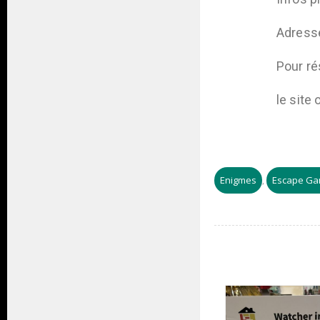
Adresse
Pour ré
le site
Enigmes
Escape G
,