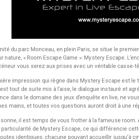
mité du parc Monceau, en plein Paris, se situe le premie
r nature, « Room Escape Game »: Mystery Escape. L’end
intérieur vous serez aux prises avec un véritable casse-t
ière impression qui règne dans Mystery Escape est le tr
st tout de suite mis à l’aise, le dialogue instauré et agré
nce dans le domaine des jeux d’enquête en live, ne vous
es mains, et toutes vos questions auront droit à une r
 sonne, il est temps de vous frotter à la fameuse room. Ava
 particularité de Mystery Escape, ce qui différencie cet
 toutes identiques, chacune pouvant accueillir jusqu’à cin