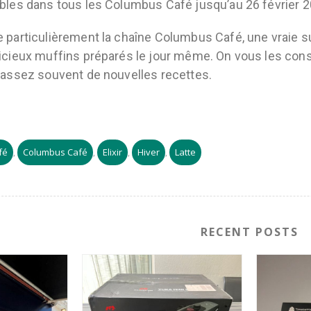
bles dans tous les Columbus Café jusqu’au 26 février 2
 particulièrement la chaîne Columbus Café, une vraie 
icieux muffins préparés le jour même. On vous les con
 assez souvent de nouvelles recettes.
fé
Columbus Café
Elixir
Hiver
Latte
,
,
,
,
RECENT POSTS