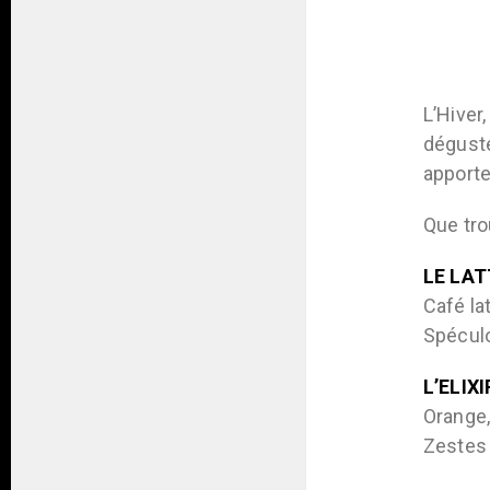
L’Hiver
déguste
apporte
Que tro
LE LAT
Café la
Spécul
L’ELIX
Orange
Zestes 