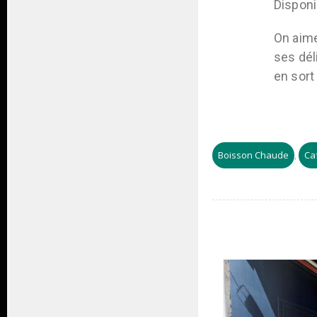
Disponi
On aime
ses dél
en sort
Boisson Chaude
Ca
,