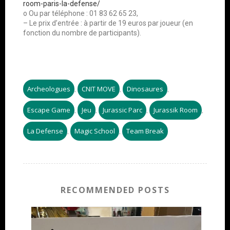
room-paris-la-defense/
o Ou par téléphone : 01 83 62 65 23,
– Le prix d’entrée : à partir de 19 euros par joueur (en
fonction du nombre de participants).
Archeologues
CNIT MOVE
Dinosaures
,
,
,
Escape Game
Jeu
Jurassic Parc
Jurassik Room
,
,
,
,
La Defense
Magic School
Team Break
,
,
RECOMMENDED POSTS