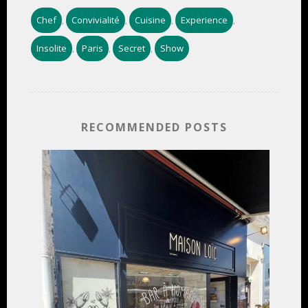
Chef
Convivialité
Cuisine
Experience
,
,
,
,
Insolite
Paris
Secret
Show
,
,
,
RECOMMENDED POSTS