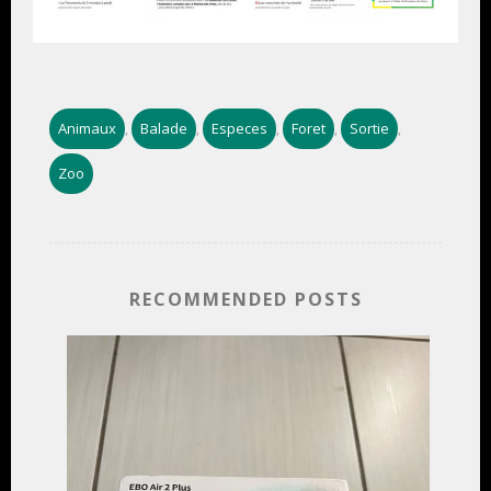
Animaux
Balade
Especes
Foret
Sortie
,
,
,
,
,
Zoo
RECOMMENDED POSTS