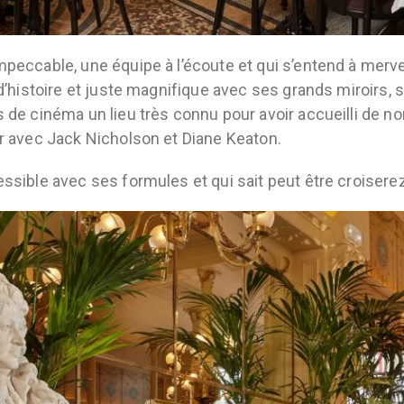
mpeccable, une équipe à l’écoute et qui s’entend à merve
 d’histoire et juste magnifique avec ses grands miroirs,
s de cinéma un lieu très connu pour avoir accueilli de 
er avec Jack Nicholson et Diane Keaton.
essible avec ses formules et qui sait peut être croiser