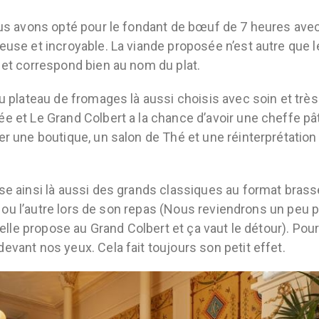
ous avons opté pour le fondant de bœuf de 7 heures ave
euse et incroyable. La viande proposée n’est autre que l
 et correspond bien au nom du plat.
du plateau de fromages là aussi choisis avec soin et tr
e et Le Grand Colbert a la chance d’avoir une cheffe pât
r une boutique, un salon de Thé et une réinterprétation 
se ainsi là aussi des grands classiques au format brasse
un ou l’autre lors de son repas (Nous reviendrons un peu p
u’elle propose au Grand Colbert et ça vaut le détour). Po
evant nos yeux. Cela fait toujours son petit effet.