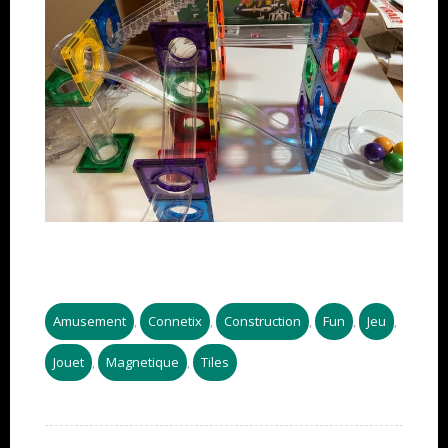
Amusement
Connetix
Construction
Fun
Jeu
,
,
,
,
,
Jouet
Magnetique
Tiles
,
,