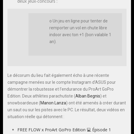
deux jeux-concours :
o Un jeu en ligne pour tenter de
remporter un vol en chute libre
indoor avec ton +1 (bon valable 1
an).
Le décorum du lieu fait également écho à une récente
campagne menées sur le compte Instagram d’ASUS pour
démontrer la robustesse et l’endurance du ProArt GoPro
Edition. Deux athlètes parachutiste (
Alban Begnis
) et
snowboardeuse (
Manon Lanza
) ont été amenés à créer durant
un saut ou sur les pistes avec le PC. Le résultat, deux vidéos en
situation réelle qui détonnent :
FREE FLOW x ProArt GoPro Edition 💻 Épisode 1