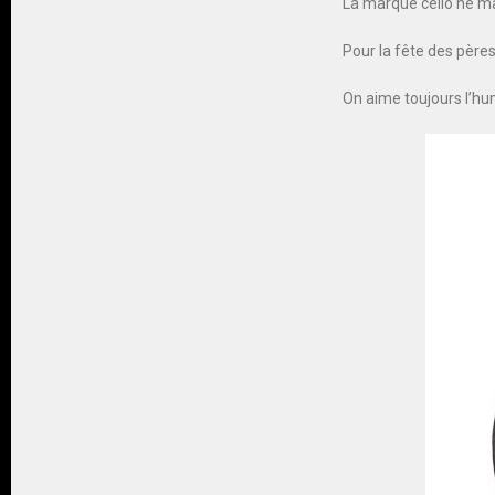
La marque celio ne ma
Pour la fête des père
On aime toujours l’h