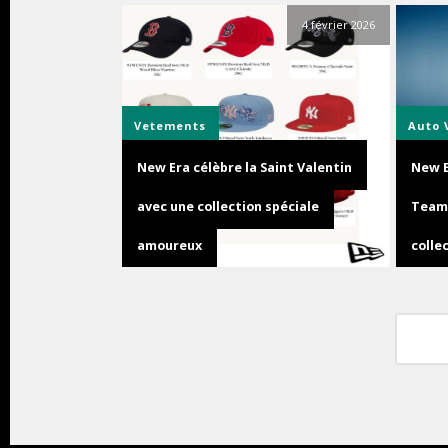
4 février 2026
Vetements
Auto
New Era célèbre la Saint Valentin
New E
avec une collection spéciale
Team 
amoureux
colle