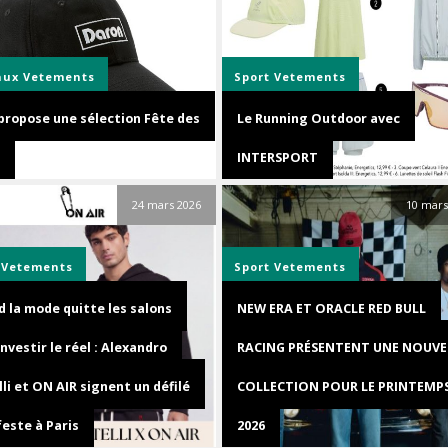
aux
Vetements
Sport
Vetements
 propose une sélection Fête des
Le Running Outdoor avec
INTERSPORT
24 mars 2026
10 mars
Vetements
Sport
Vetements
 la mode quitte les salons
NEW ERA ET ORACLE RED BULL
nvestir le réel : Alexandro
RACING PRÉSENTENT UNE NOUVE
lli et ON AIR signent un défilé
COLLECTION POUR LE PRINTEMP
este à Paris
2026