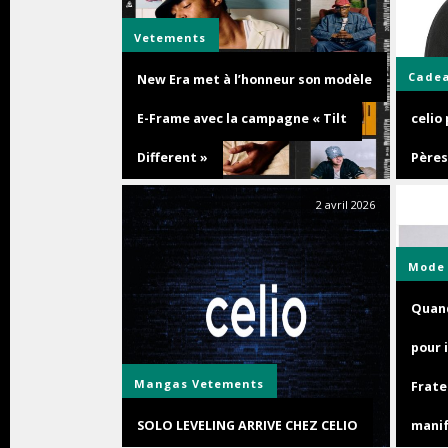
Vetements
Cade
New Era met à l’honneur son modèle
E-Frame avec la campagne « Tilt
celio
Different »
Pères
2 avril 2026
Mode
Quand
pour i
Mangas
Vetements
Frate
SOLO LEVELING ARRIVE CHEZ CELIO
manif