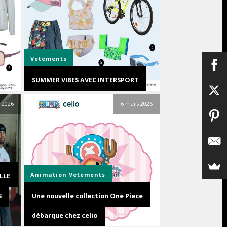
Vetements
SUMMER VIBES AVEC INTERSPORT
 2026
6 mars 2026
Animation
Vetements
LLE
S
Une nouvelle collection One Piece
débarque chez celio