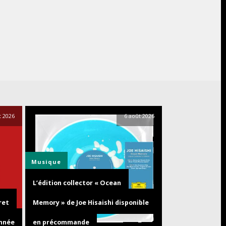
t 2026
6 août 2026
Musique
L’édition collector « Ocean
ret
Memory » de Joe Hisaishi disponible
année
en précommande