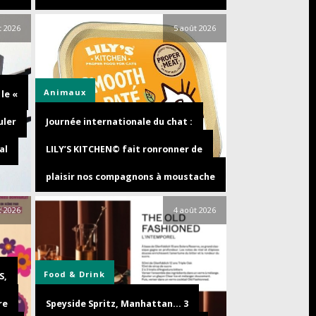
t 2026
5 août 2026
Animaux
le «
uler
Journée internationale du chat :
al
LILY’S KITCHEN© fait ronronner de
plaisir nos compagnons à moustache
t 2026
4 août 2026
Food & Drink
S,
re
Speyside Spritz, Manhattan… 3