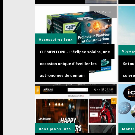
5 août 2026
Accessoires
Jeux
Voyag
CLEMENTONI – L’éclipse solaire, une
occasion unique d’éveiller les
Setouc
astronomes de demain
suivre
5 août 2026
Bons plans
Info
Montr