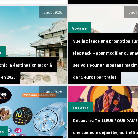
5 août 2026
5 aoû
Voyage
Vueling lance une promotion sur 
e
Flex Pack » pour modifier ou ann
hi : la destination Japon à
ses vols pour un montant maxim
 en 2026
de 15 euros par trajet
4 août 2026
4 aoû
Théatre
Découvrez TAILLEUR POUR DAME
es
une comédie déjantée, au théât