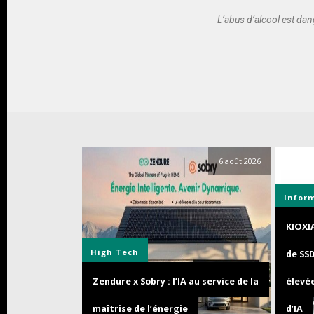
L’abus d’alcool est d
6 août 2026
Infor
KIOXI
High Tech
de SS
Zendure x Sobry : l’IA au service de la
élevée
maîtrise de l’énergie
d’IA