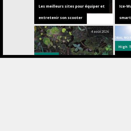
Les meilleurs sites pour équiper et
Ice-Wa
entretenir son scooter
smart
4 août 2026
High 
Musique
La gra
Dhani HARRISON & Nigel GODRICH
propo
présentent « DRAGONFLIES » –
pour r
Nouveau clip « Slower » disponible
impec
3 août 2026