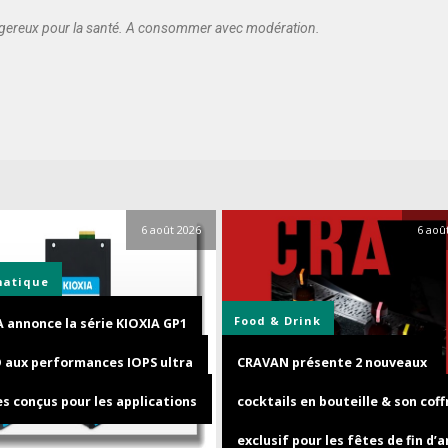
angereux pour la santé. A consommer avec modération.
6 août 2026
6 aoû
matique
Food & Drink
A annonce la série KIOXIA GP1
D aux performances IOPS ultra
CRAVAN présente 2 nouveaux
s conçus pour les applications
cocktails en bouteille & son coff
exclusif pour les fêtes de fin d’