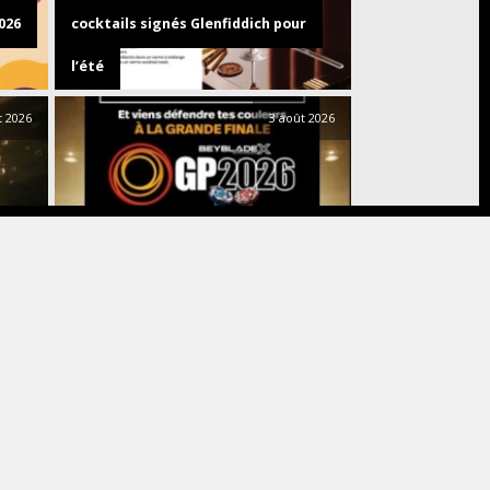
026
cocktails signés Glenfiddich pour
l’été
t 2026
3 août 2026
Événements
Jeux
de
st
BEYBLADE X : 27 tournois, une finale
nationale et un billet pour Bangkok
et 2026
31 juillet 2026