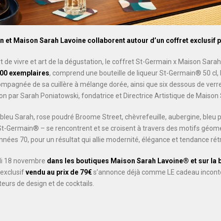
in et Maison Sarah Lavoine
collaborent autour d’un coffret exclusif p
rt de vivre et art de la dégustation, le coffret St-Germain x Maison Sara
̀ 400 exemplaires
, comprend une bouteille de liqueur St-Germain® 50 cl, l
agnée de sa cuillère à mélange dorée, ainsi que six dessous de verr
sion par Sarah Poniatowski, fondatrice et Directrice Artistique de Maiso
 bleu Sarah, rose poudré Broome Street, chèvrefeuille, aubergine, bleu p
St-Germain® – se rencontrent et se croisent à travers des motifs géo
nnées 70, pour un résultat qui allie modernité, élégance et tendance rét
ndi 18 novembre
dans les boutiques Maison Sarah Lavoine® et sur la b
 exclusif
vendu au prix de 79€
s’annonce déjà comme LE cadeau inconto
eurs de design et de cocktails.