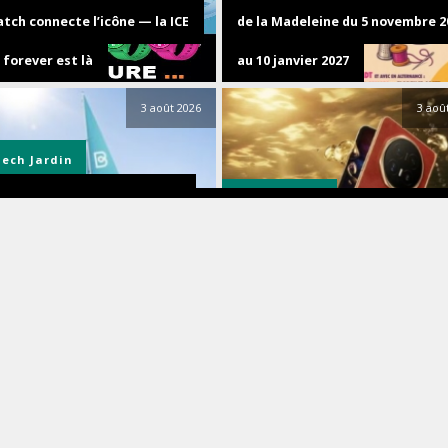
tch connecte l’icône — la ICE
de la Madeleine du 5 novembre 2
 forever est là
au 10 janvier 2027
3 août 2026
3 aoû
Tech
Jardin
Smartphones
nde finale de l’été : Beatbot
se des réductions jusqu’à 42 %
Le smartphone incontournable 
endre votre piscine
l’été est résistant à l’eau et il e
cable
signé HONOR
3 août 2026
31 juill