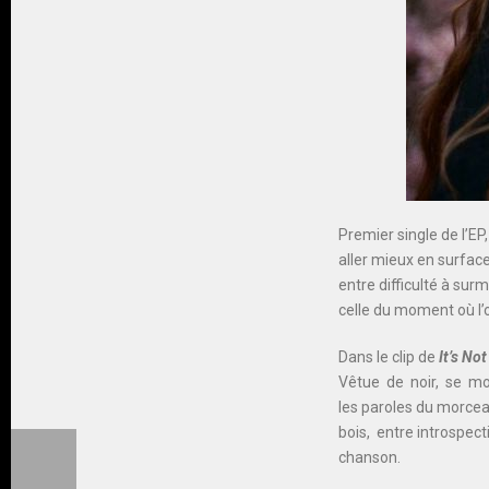
Premier single de l’EP
aller mieux en surface,
entre difficulté à sur
celle du moment où l’
Dans le clip de
It’s No
Vêtue de noir, se mo
les paroles du
morcea
bois, entre introspect
chanson.