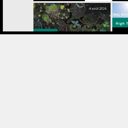
4 août 2026
High 
Musique
La gra
Dhani HARRISON & Nigel GODRICH
propo
présentent « DRAGONFLIES » –
pour r
Nouveau clip « Slower » disponible
impec
3 août 2026
Exposition
Food 
Pour un été pharaonique ! :