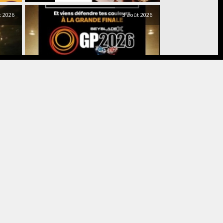
t 2026
3 août 2026
Événements
Jeux
de
st
BEYBLADE X : 27 tournois, une finale
nationale et un billet pour Bangkok
et 2026
31 juillet 2026
Sport
LIDL – CRIVIT ET STEFANIE GRAF