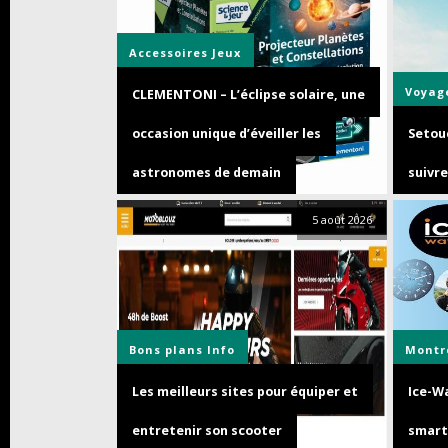
Accessoires
Jeux
Voyag
CLEMENTONI – L’éclipse solaire, une
occasion unique d’éveiller les
Setouc
astronomes de demain
suivre
5 août 2026
Bons plans
Info
Montr
Les meilleurs sites pour équiper et
Ice-Wa
entretenir son scooter
smart