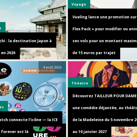
Voyage
Vueling lance une promotion sur 
e
Flex Pack » pour modifier ou ann
hi : la destination Japon à
ses vols pour un montant maxim
 en 2026
de 15 euros par trajet
4 août 2026
4 aoû
Théatre
Découvrez TAILLEUR POUR DAME
es
une comédie déjantée, au théât
tch connecte l’icône — la ICE
de la Madeleine du 5 novembre 2
 forever est là
au 10 janvier 2027