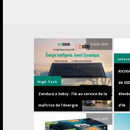
6 août 2026
Infor
KIOXI
High Tech
de SS
Zendure x Sobry : l’IA au service de la
élevée
maîtrise de l’énergie
d’IA
5 août 2026