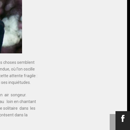
 les choses semblent
ndue, où l’on oscille
tte attente fragile :
 ses inquiétudes.
un air songeur.
au loin en chantant
ge
solitaire dans les
présent dans la