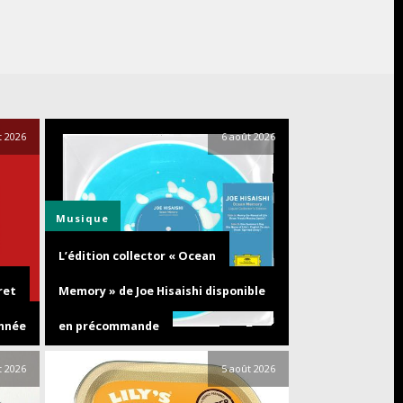
t 2026
6 août 2026
Musique
L’édition collector « Ocean
ret
Memory » de Joe Hisaishi disponible
année
en précommande
t 2026
5 août 2026