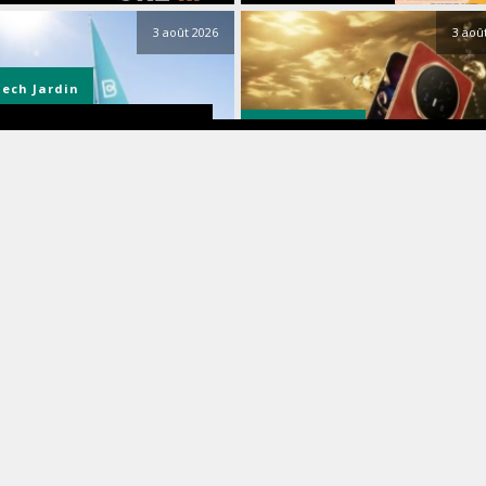
3 août 2026
3 aoû
Tech
Jardin
Smartphones
nde finale de l’été : Beatbot
se des réductions jusqu’à 42 %
Le smartphone incontournable 
endre votre piscine
l’été est résistant à l’eau et il e
cable
signé HONOR
3 août 2026
31 juill
Parcs
& Drink
PortAventura World dévoile