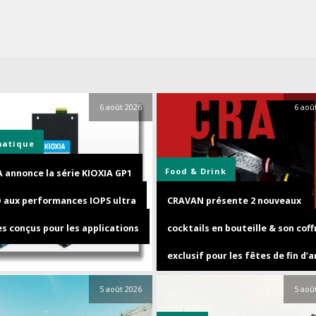
6 août 2026
6 aoû
matique
Food & Drink
A annonce la série KIOXIA GP1
D aux performances IOPS ultra
CRAVAN présente 2 nouveaux
s conçus pour les applications
cocktails en bouteille & son coff
exclusif pour les fêtes de fin d’
5 août 2026
5 aoû