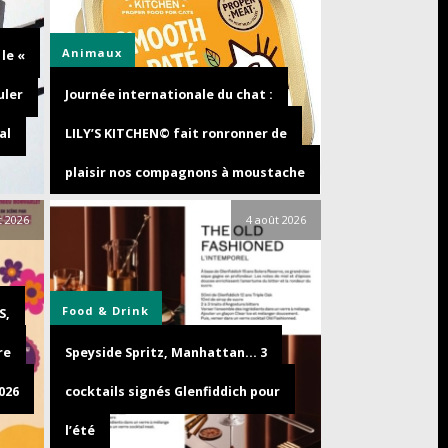
Animaux
le «
uler
Journée internationale du chat :
al
LILY’S KITCHEN© fait ronronner de
plaisir nos compagnons à moustache
t 2026
4 août 2026
Food & Drink
S,
re
Speyside Spritz, Manhattan… 3
026
cocktails signés Glenfiddich pour
l’été