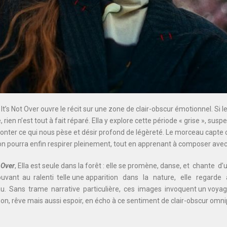
, It’s Not Over ouvre le récit sur une zone de clair-obscur émotionnel. Si
 rien n’est tout à fait réparé. Ella y explore cette période « grise », suspe
monter ce qui nous pèse et désir profond de légèreté. Le morceau capte ce
on pourra enfin respirer pleinement, tout en apprenant à composer avec
t Over
, Ella est seule dans la forêt : elle se promène, danse,
et chante d’
uvant au ralenti telle une
apparition dans la nature, elle regarde 
u. Sans trame narrative particulière, ces images invoquent un voya
ion, rêve mais aussi espoir, en écho à ce
sentiment de clair-obscur omni