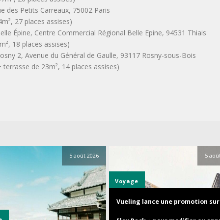
ue des Petits Carreaux, 75002 Paris
4m², 27 places assises)
lle Épine, Centre Commercial Régional Belle Epine, 94531 Thiais
², 18 places assises)
osny 2, Avenue du Général de Gaulle, 93117 Rosny-sous-Bois
terrasse de 23m², 14 places assises)
5 août 2026
5 aoû
Voyage
Vueling lance une promotion sur 
e