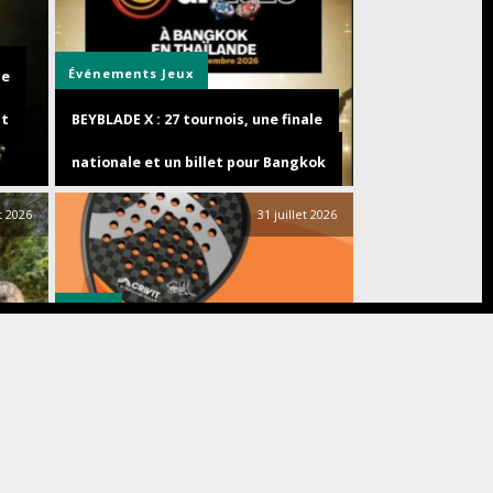
Événements
Jeux
de
st
BEYBLADE X : 27 tournois, une finale
nationale et un billet pour Bangkok
et 2026
31 juillet 2026
Sport
LIDL – CRIVIT ET STEFANIE GRAF
DÉVOILENT UNE COLLABORATION
EXCLUSIVE