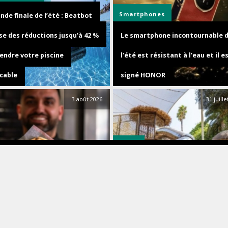
Smartphones
nde finale de l’été : Beatbot
se des réductions jusqu’à 42 %
Le smartphone incontournable 
endre votre piscine
l’été est résistant à l’eau et il e
cable
signé HONOR
3 août 2026
31 juill
Parcs
& Drink
PortAventura World dévoile
 finaliste des Uber Eats Awards
Makamanu Jungle, sa nouvelle
our la région Nord
aventure familiale