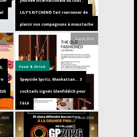
uler
Journée internationale du chat :
al
LILY’S KITCHEN© fait ronronner de
plaisir nos compagnons à moustache
t 2026
4 août 2026
Food & Drink
S,
re
Speyside Spritz, Manhattan… 3
026
cocktails signés Glenfiddich pour
l’été
t 2026
3 août 2026