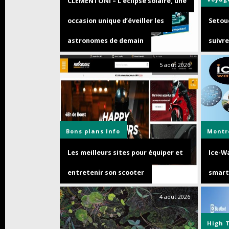
CLEMENTONI – L’éclipse solaire, une
occasion unique d’éveiller les
Setouc
astronomes de demain
suivre
5 août 2026
Bons plans
Info
Montr
Les meilleurs sites pour équiper et
Ice-Wa
entretenir son scooter
smart
4 août 2026
High 