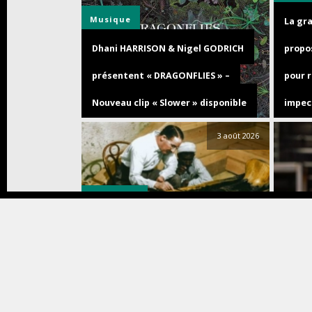
Musique
La gra
Dhani HARRISON & Nigel GODRICH
propo
présentent « DRAGONFLIES » –
pour r
Nouveau clip « Slower » disponible
impec
3 août 2026
Exposition
Food 
Pour un été pharaonique ! :
Exposition « Toutânkhamon : son
Nefs,
tombeau et ses trésors »
2026 p