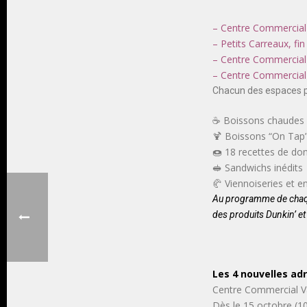
– Centre Commercial 
– Petits Carreaux, fi
– Centre Commercial
– Centre Commercial
Chacun des espaces p
☕ Boissons chaudes 
🍹 Boissons “On Tap
🍩 18 recettes de do
🥪 Sandwichs inédits
🥐 Viennoiseries et e
Au programme de chaque
des produits Dunkin’ et 
Les 4 nouvelles adr
Centre Commercial Va
Dès le 15 octobre (1