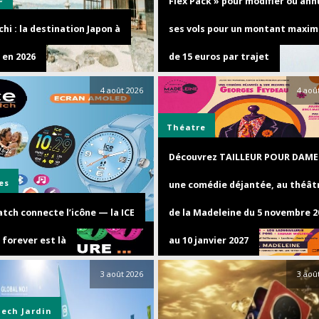
Flex Pack » pour modifier ou ann
hi : la destination Japon à
ses vols pour un montant maxim
 en 2026
de 15 euros par trajet
4 août 2026
4 aoû
Théatre
Découvrez TAILLEUR POUR DAME
es
une comédie déjantée, au théât
tch connecte l’icône — la ICE
de la Madeleine du 5 novembre 2
 forever est là
au 10 janvier 2027
3 août 2026
3 aoû
Tech
Jardin