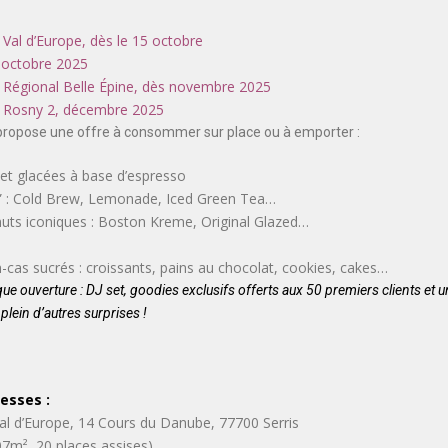
Val d’Europe, dès le 15 octobre
n octobre 2025
 Régional Belle Épine, dès novembre 2025
 Rosny 2, décembre 2025
ropose une offre à consommer sur place ou à emporter :
et glacées à base d’espresso
” : Cold Brew, Lemonade, Iced Green Tea…
nuts iconiques : Boston Kreme, Original Glazed…
n-cas sucrés : croissants, pains au chocolat, cookies, cakes…
 ouverture : DJ set, goodies exclusifs offerts aux 50 premiers clients et 
plein d’autres surprises !
esses :
l d’Europe, 14 Cours du Danube, 77700 Serris
07m², 20 places assises)