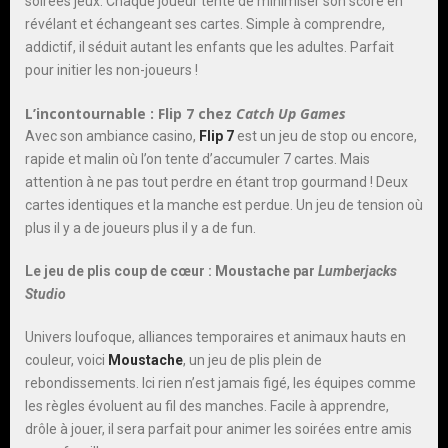
soirées jeux. Chaque joueur tente de minimiser son score en
révélant et échangeant ses cartes. Simple à comprendre,
addictif, il séduit autant les enfants que les adultes. Parfait
pour initier les non-joueurs !
L’incontournable :
Flip 7 chez
Catch Up Games
Avec son ambiance casino,
Flip 7
est un jeu de stop ou encore,
rapide et malin où l’on tente d’accumuler 7 cartes. Mais
attention à ne pas tout perdre en étant trop gourmand ! Deux
cartes identiques et la manche est perdue. Un jeu de tension où
plus il y a de joueurs plus il y a de fun.
Le jeu de plis coup de cœur :
Moustache par
Lumberjacks
Studio
Univers loufoque, alliances temporaires et animaux hauts en
couleur, voici
Moustache
, un jeu de plis plein de
rebondissements. Ici rien n’est jamais figé, les équipes comme
les règles évoluent au fil des manches. Facile à apprendre,
drôle à jouer, il sera parfait pour animer les soirées entre amis