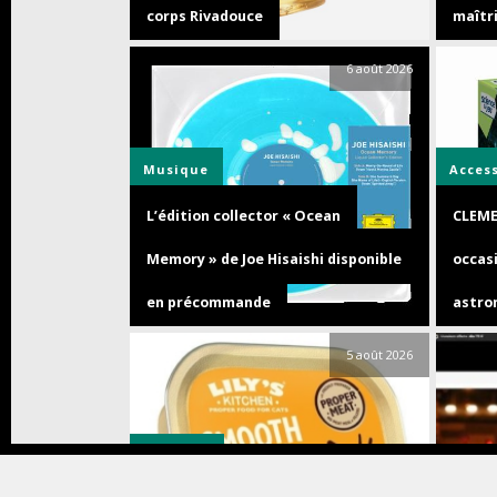
corps Rivadouce
maîtri
6 août 2026
Musique
Acces
L’édition collector « Ocean
CLEME
Memory » de Joe Hisaishi disponible
occasi
en précommande
astro
5 août 2026
Animaux