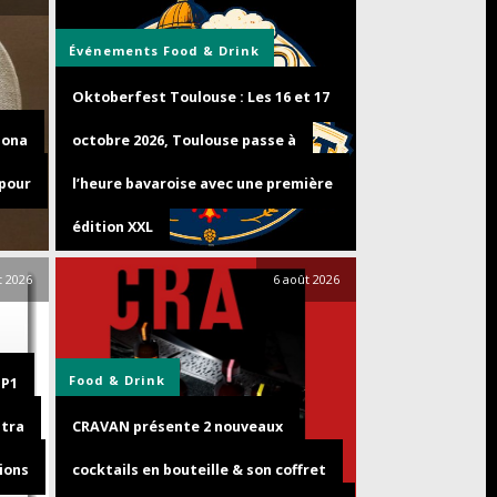
Événements
Food & Drink
Oktoberfest Toulouse : Les 16 et 17
zona
octobre 2026, Toulouse passe à
 pour
l’heure bavaroise avec une première
édition XXL
t 2026
6 août 2026
Food & Drink
GP1
ltra
CRAVAN présente 2 nouveaux
ions
cocktails en bouteille & son coffret