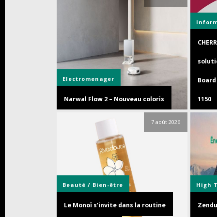
Infor
CHERR
soluti
Electromenager
Board 
Narwal Flow 2 – Nouveau coloris
1150
7 août 2026
Beauté / Bien-être
High 
Le Monoï s’invite dans la routine
Zendur