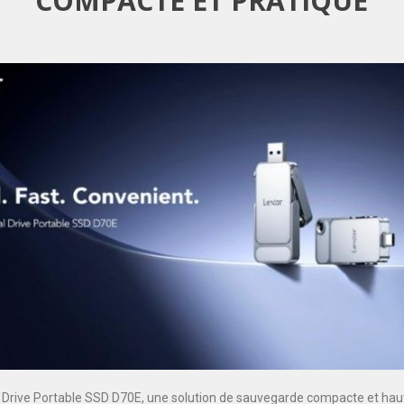
COMPACTE ET PRATIQUE
 Drive Portable SSD D70E, une solution de sauvegarde compacte et ha