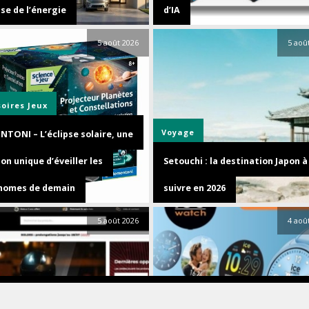
se de l’énergie
d’IA
5 août 2026
5 aoû
soires
Jeux
Voyage
NTONI – L’éclipse solaire, une
on unique d’éveiller les
Setouchi : la destination Japon à
nomes de demain
suivre en 2026
5 août 2026
4 aoû