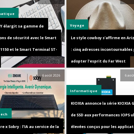
matique
Voyage
Y élargit sa gamme de
ons de sécurité avec le Smart
Le style cowboy s’affirme en Ari
1150 et le Smart Terminal ST-
: cinq adresses incontournables
adopter l’esprit du Far West
6 août 2026
6 aoû
Informatique
KIOXIA annonce la série KIOXIA 
Tech
de SSD aux performances IOPS u
e x Sobry : l’IA au service de la
élevées conçus pour les applicat