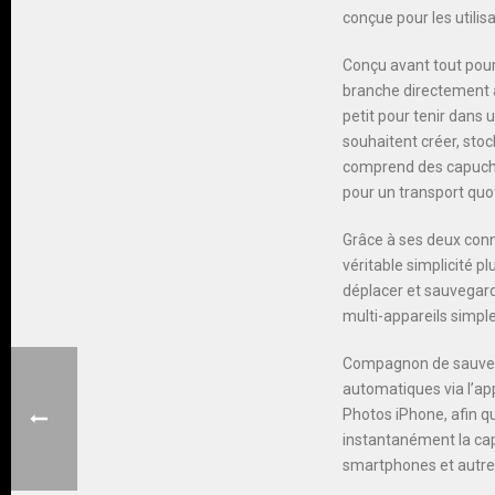
conçue pour les utili
Conçu avant tout pour
branche directement 
petit pour tenir dans
souhaitent créer, stoc
comprend des capuchon
pour un transport quot
Grâce à ses deux conn
véritable simplicité p
déplacer et sauvegarde
multi-appareils simple
Compagnon de sauvega
automatiques via l’app
Photos iPhone, afin q
instantanément la capa
smartphones et autres