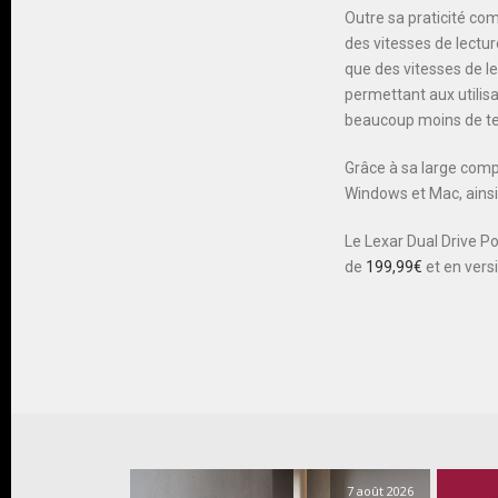
Outre sa praticité co
des vitesses de lectur
que des vitesses de le
permettant aux utilis
beaucoup moins de t
Grâce à sa large comp
Windows et Mac, ainsi
Le Lexar Dual Drive P
de
199,99€
et en vers
7 août 2026