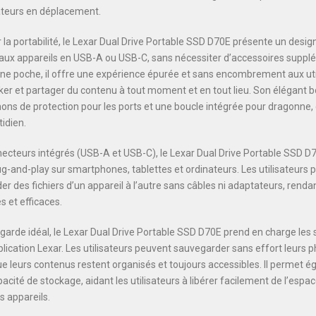
sateurs en déplacement.
 la portabilité, le Lexar Dual Drive Portable SSD D70E présente un desig
aux appareils en USB-A ou USB-C, sans nécessiter d’accessoires suppl
 une poche, il offre une expérience épurée et sans encombrement aux uti
ker et partager du contenu à tout moment et en tout lieu. Son élégant b
s de protection pour les ports et une boucle intégrée pour dragonne, c
idien.
ecteurs intégrés (USB-A et USB-C), le Lexar Dual Drive Portable SSD D
lug-and-play sur smartphones, tablettes et ordinateurs. Les utilisateurs
r des fichiers d’un appareil à l’autre sans câbles ni adaptateurs, rendant
s et efficaces.
rde idéal, le Lexar Dual Drive Portable SSD D70E prend en charge les
lication Lexar. Les utilisateurs peuvent sauvegarder sans effort leurs p
ue leurs contenus restent organisés et toujours accessibles. Il permet 
cité de stockage, aidant les utilisateurs à libérer facilement de l’espac
 appareils.