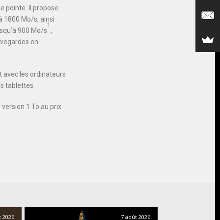
 pointe. Il propose
’à 1800 Mo/s, ainsi
1
jusqu’à 900 Mo/s
,
auvegardes en
t avec les ordinateurs
s tablettes.
n version 1 To au prix
t 2026
7 août 2026