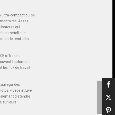
n ultra-compact qui se
émentaires. Assez
lisateurs qui
oîtier métallique
e qui le rend idéal
70E offre une
 peuvent facilement
 les flux de travail
 sauvegardes
hotos, vidéos et Live
également d’étendre
e sur leurs