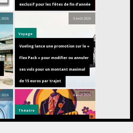
exclusif pour les fêtes de fin d’année
t 2026
5 août 2026
Voyage
Vueling lance une promotion sur le «
Flex Pack » pour modifier ou annuler
ses vols pour un montant maximal
de 15 euros par trajet
t 2026
4 août 2026
Théatre
Découvrez TAILLEUR POUR DAMES,