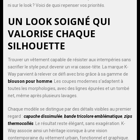
ni sur le look ? Voici de quoi repenser vos priorités.
UN LOOK SOIGNÉ QUI
VALORISE CHAQUE
SILHOUETTE
Trouver un vêtement capable de résister aux intempéries sans
sacrifier le style peut devenir un vrai casse-tête. La marque K-
Way parvient à relever ce défi avec brio grâce à sa gamme de
blouson pour homme
. Les coupes modernes s’adaptent à
toutes les morphologies, avec des lignes épurées et un tombé
net, même après plusieurs lavages.
Chaque modèle se distingue par des détails visibles au premier
regard :
capuche dissimulée
,
bande tricolore emblématique
,
zips
thermocollés
. Le résultat reste élégant, sans exagération. K-
Way associe ainsi un héritage iconique à une vision
contemporaine du vêtement urbain, fonctionnel et graphique.