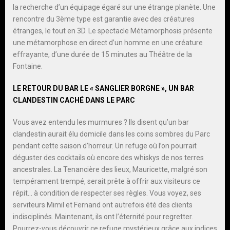
la recherche d’un équipage égaré sur une étrange planète. Une
rencontre du 3ème type est garantie avec des créatures
étranges, le tout en 3D. Le spectacle Métamorphosis présente
une métamorphose en direct d’un homme en une créature
effrayante, d’une durée de 15 minutes au Théâtre de la
Fontaine.
LE RETOUR DU BAR LE « SANGLIER BORGNE », UN BAR
CLANDESTIN CACHÉ DANS LE PARC
Vous avez entendu les murmures ? Ils disent qu’un bar
clandestin aurait élu domicile dans les coins sombres du Parc
pendant cette saison d’horreur. Un refuge où l’on pourrait
déguster des cocktails où encore des whiskys de nos terres
ancestrales. La Tenancière des lieux, Mauricette, malgré son
tempérament trempé, serait prête à offrir aux visiteurs ce
répit… à condition de respecter ses règles. Vous voyez, ses
serviteurs Mimil et Fernand ont autrefois été des clients
indisciplinés. Maintenant, ils ont l’éternité pour regretter.
Pourrez-vous découvrir ce refuge mystérieux grâce aux indices