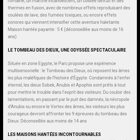
romaine, un marché incandescent, un colisée détruit et des
thermes en fusion, avec de nombreux effets reproduisant des
coulées de lave, des fumées toxiques, ou encore effets
sonores qui viennent intensifier cette aventure haletante.
Maison hantée payante : 5 € (déconseillée aux moins de 16
ans)
LE TOMBEAU DES DIEUX, UNE ODYSSÉE SPECTACULAIRE
Située en zone Egypte, le Parc propose une expérience
multisensorielle : le Tombeau des Dieux, où reposent les âmes
les plus maléfiques de l’histoire d’Égypte. Condamnés à l’enfer
éternel, les dieux Sobek, Anubis et Apophis sont prêts à tout
pour mettre le trouble dans l’esprit des visiteurs. Du couloir des
lamentations, en passant par le puit des damnés, la nécropole
d’Anubis ou encore le Vortex des âmes, les visiteurs les plus
courageux devront affronter les 9 épreuves du tombeau des
Dieux. Déconseillée aux moins de 14 ans
LES MAISONS HANTÉES INCONTOURNABLES