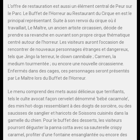
L’offre de restauration est aussi un élément central de Peur sur
le Parc. Le Buffet de l’Horreur au Restaurant du Cirque en est le
principal représentant. Suite à son renvoi du cirque où il
travaillait, Le Maître, un ancien artiste circassien, décide de
prendre sa revanche en ouvrant son propre cirque thématique
centré autour de l’horreur. Les visiteurs auront l’occasion de
rencontrer de nouveaux personnages étranges et dangereux,
tels que Jingo la terreur, le clown cannibale ; Carmen, la
medium tourmentée ; ou encore une nouvelle circassienne.
Enfermés dans des cages, ces personnages seront présentés
par Le Maître lors du Buffet de l’Horreur.
Le menu comprend des mets aussi délicieux que terrifiants,
tels le culte avocat façon cervelet dénommé ‘bébé cacamole’,
des mini hot-dogs ressemblant à des doigts de sorcière, ou des
saucisses de sanglier et haricots de Soissons cuisinés dans la
gamelle du chien. Pour le buffet des desserts, les visiteurs
pourront déguster la panna cotta avec sa sauterelle crispy
caramel, profiter d’une fontaine ensanglantée ou encore des