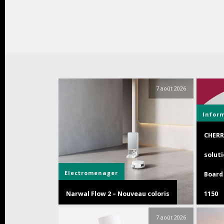
7 août 2026
Infor
CHERR
soluti
Electromenager
Board 
Narwal Flow 2 – Nouveau coloris
1150
7 août 2026