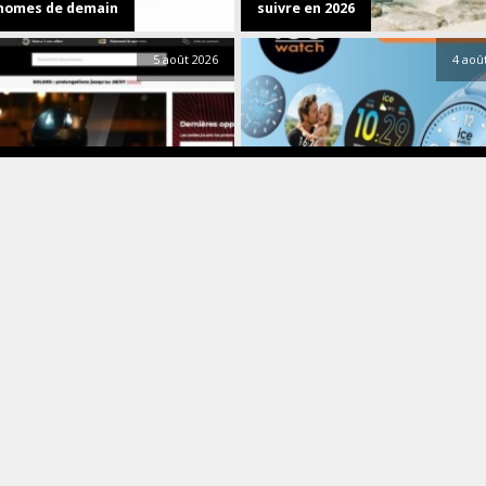
nomes de demain
suivre en 2026
5 août 2026
4 aoû
plans
Info
Montres
illeurs sites pour équiper et
Ice-Watch connecte l’icône — la 
tenir son scooter
smart forever est là
4 août 2026
3 aoû
High Tech
Jardin
ue
La grande finale de l’été : Beatb
 HARRISON & Nigel GODRICH
propose des réductions jusqu’à 