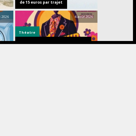
de 15 euros par trajet
t 2026
4 août 2026
Théatre
Découvrez TAILLEUR POUR DAMES,
une comédie déjantée, au théâtre
ICE
de la Madeleine du 5 novembre 2026
au 10 janvier 2027
t 2026
3 août 2026
Smartphones
ot
42 %
Le smartphone incontournable de