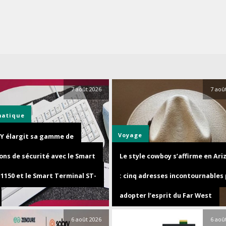
7 août 2026
7 aoû
matique
Voyage
Y élargit sa gamme de
ons de sécurité avec le Smart
Le style cowboy s’affirme en Ari
1150 et le Smart Terminal ST-
: cinq adresses incontournables
adopter l’esprit du Far West
6 août 2026
6 aoû