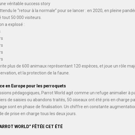
 une véritable success story
ttendu le “retour à la normale” pour se lancer : en 2020, en pleine pandé
é tout 50 000 visiteurs.
on a explosé :
s
rs
rs
rs
rs
abrite plus de 600 animaux représentant 120 espèces, et joue un rôle maj
servation, et la protection de la faune.
ce en Europe pour les perroquets
issions pédagogiques, Parrot World agit comme un refuge animalier à pa
ers de saisies ou abandons traités, 50 oiseaux ont été pris en charge par
ge sont en phase de finalisation. Un chiffre en constante augmentation
 de prise en charge tous les deux jours.
ARROT WORLD” FÊTÉE CET ÉTÉ