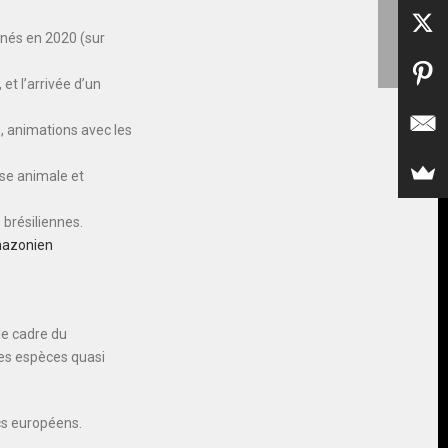
s nés en 2020 (sur
et l’arrivée d’un
s, animations avec les
use animale et
brésiliennes.
mazonien
 le cadre du
des espèces quasi
cs européens.