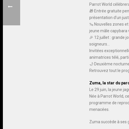
Parrot World célèbrera
🎁 Entrée gratuite pen
présentation d’un justif
🦦 Nouvelles zones et 
jeune mâle capybara 
🎉 12 juillet : grande
soigneurs…
Invitées exceptionnel
animatrices télé, part
🌙 Deuxième nocturne
Retrouvez tout le prog
Zuma, la star du par
Le 29 juin, la jeune j
Née à Parrot World, ce
programme de reproduc
menacées.
Zuma succède à ses g