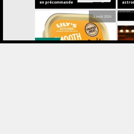
en précommande
astro
5 août 2026
Animaux
Bons 
Journée internationale du chat :
LILY’S KITCHEN© fait ronronner de
Les me
plaisir nos compagnons à moustache
entre
4 août 2026
Food & Drink
Musiq
Speyside Spritz, Manhattan… 3
Dhani