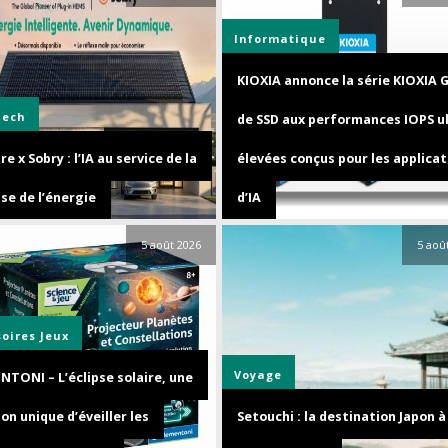
Informatique
KIOXIA annonce la série KIOXIA 
Tech
de SSD aux performances IOPS u
e x Sobry : l’IA au service de la
élevées conçus pour les applicat
se de l’énergie
d’IA
5 août 2026
5 aoû
soires
Jeux
Voyage
NTONI – L’éclipse solaire, une
on unique d’éveiller les
Setouchi : la destination Japon à