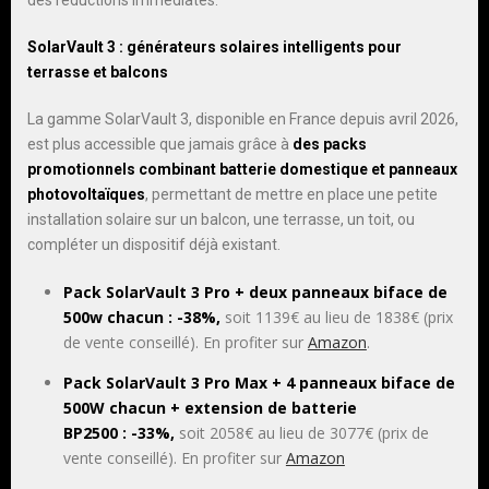
des réductions immédiates.
SolarVault 3 : générateurs solaires intelligents pour
terrasse et balcons
La gamme SolarVault 3, disponible en France depuis avril 2026,
est plus accessible que jamais grâce à
des packs
promotionnels combinant batterie domestique et panneaux
photovoltaïques
, permettant de mettre en place une petite
installation solaire sur un balcon, une terrasse, un toit, ou
compléter un dispositif déjà existant.
Pack SolarVault 3 Pro + deux panneaux biface de
500w chacun : -38%,
soit 1139€ au lieu de 1838€ (prix
de vente conseillé). En profiter sur
Amazon
.
Pack SolarVault 3 Pro Max + 4 panneaux biface de
500W chacun + extension de batterie
BP2500 : -33%,
soit 2058€ au lieu de 3077€ (prix de
vente conseillé). En profiter sur
Amazon