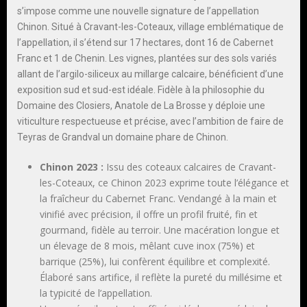
s’impose comme une nouvelle signature de l’appellation
Chinon. Situé à Cravant-les-Coteaux, village emblématique de
l’appellation, il s’étend sur 17 hectares, dont 16 de Cabernet
Franc et 1 de Chenin. Les vignes, plantées sur des sols variés
allant de l’argilo-siliceux au millarge calcaire, bénéficient d’une
exposition sud et sud-est idéale. Fidèle à la philosophie du
Domaine des Closiers, Anatole de La Brosse y déploie une
viticulture respectueuse et précise, avec l’ambition de faire de
Teyras de Grandval un domaine phare de Chinon.
Chinon 2023
:
Issu des coteaux calcaires de Cravant-
les-Coteaux, ce Chinon 2023 exprime toute l’élégance et
la fraîcheur du Cabernet Franc. Vendangé à la main et
vinifié avec précision, il offre un profil fruité, fin et
gourmand, fidèle au terroir. Une macération longue et
un élevage de 8 mois, mêlant cuve inox (75%) et
barrique (25%), lui confèrent équilibre et complexité.
Élaboré sans artifice, il reflète la pureté du millésime et
la typicité de l’appellation.