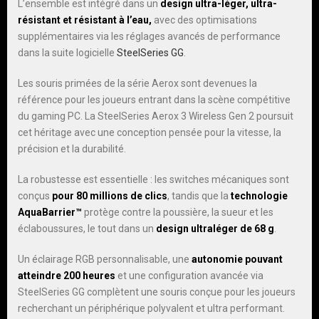
L’ensemble est intégré dans un
design ultra-léger, ultra-
résistant et résistant à l’eau,
avec des optimisations
supplémentaires via les réglages avancés de performance
dans la suite logicielle
SteelSeries GG
.
Les souris primées de la série Aerox sont devenues la
référence pour les joueurs entrant dans la scène compétitive
du gaming PC. La SteelSeries Aerox 3 Wireless Gen 2 poursuit
cet héritage avec une conception pensée pour la vitesse, la
précision et la durabilité.
La robustesse est essentielle : les switches mécaniques sont
conçus
pour 80 millions de clics
, tandis que la
technologie
AquaBarrier™
protège contre la poussière, la sueur et les
éclaboussures, le tout dans un
design ultraléger de 68 g
.
Un éclairage RGB personnalisable, une
autonomie pouvant
atteindre 200 heures
et une configuration avancée via
SteelSeries GG complètent une souris conçue pour les joueurs
recherchant un périphérique polyvalent et ultra performant.