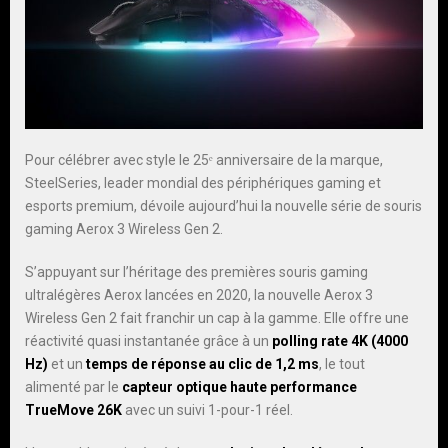
Pour célébrer avec style le 25ᵉ anniversaire de la marque,
SteelSeries, leader mondial des périphériques gaming et
esports premium, dévoile aujourd’hui la nouvelle série de souris
gaming Aerox 3 Wireless Gen 2.
S’appuyant sur l’héritage des premières souris gaming
ultralégères Aerox lancées en 2020, la nouvelle Aerox 3
Wireless Gen 2 fait franchir un cap à la gamme. Elle offre une
réactivité quasi instantanée grâce à un
polling rate 4K (4000
Hz)
et un
temps de réponse au clic de 1,2 ms
, le tout
alimenté par le
capteur optique haute performance
TrueMove 26K
avec un suivi 1-pour-1 réel.