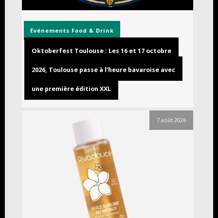
Événements
Food & Drink
Oktoberfest Toulouse : Les 16 et 17 octobre
2026, Toulouse passe à l’heure bavaroise avec
une première édition XXL
7 août 2026