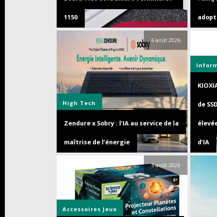
1150
adopte
6 août 2026
Infor
KIOXI
High Tech
de SS
Zendure x Sobry : l’IA au service de la
élevée
maîtrise de l’énergie
d’IA
5 août 2026
Accessoires
Jeux