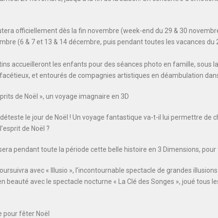
utera officiellement dès la fin novembre (week-end du 29 & 30 novembr
mbre (6 & 7 et 13 & 14 décembre, puis pendant toutes les vacances d
tins accueilleront les enfants pour des séances photo en famille, sous la
i facétieux, et entourés de compagnies artistiques en déambulation dans 
sprits de Noël », un voyage imagnaire en 3D
éteste le jour de Noël ! Un voyage fantastique va-t-il lui permettre de c
’esprit de Noël ?
sera pendant toute la période cette belle histoire en 3 Dimensions, pour t
ursuivra avec « Illusio », l’incontournable spectacle de grandes illusion
 en beauté avec le spectacle nocturne « La Clé des Songes », joué tous le
 pour fêter Noël