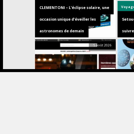
Voyag
CLEMENTONI – L’éclipse solaire, une
occasion unique d’éveiller les
Setouc
astronomes de demain
suivre
5 août 2026
Bons plans
Info
Montr
Les meilleurs sites pour équiper et
Ice-Wa
entretenir son scooter
smart
4 août 2026