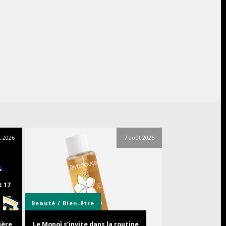
t 2026
7 août 2026
t 17
Beauté / Bien-être
ière
Le Monoï s’invite dans la routine