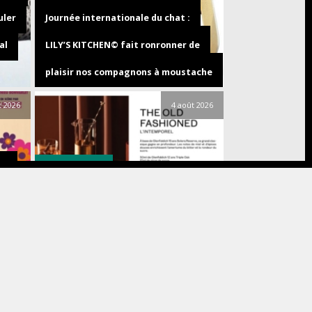
uler
Journée internationale du chat :
al
LILY’S KITCHEN© fait ronronner de
plaisir nos compagnons à moustache
t 2026
4 août 2026
Food & Drink
S,
re
Speyside Spritz, Manhattan… 3
026
cocktails signés Glenfiddich pour
l’été
t 2026
3 août 2026