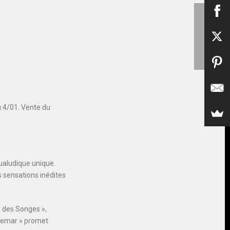
u 4/01. Vente du
qualudique unique.
s sensations inédites
é des Songes »,
chemar » promet