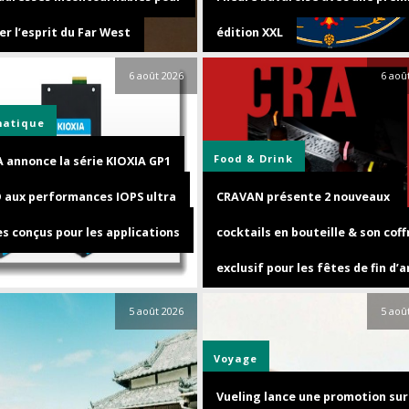
r l’esprit du Far West
édition XXL
6 août 2026
6 aoû
matique
Food & Drink
A annonce la série KIOXIA GP1
D aux performances IOPS ultra
CRAVAN présente 2 nouveaux
s conçus pour les applications
cocktails en bouteille & son coff
exclusif pour les fêtes de fin d’
5 août 2026
5 aoû
Voyage
Vueling lance une promotion sur 