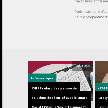
maléfismes et frisson
*selon calendrier d’ou
Tout le programme d’
7 août 2026
Informatique
Voyag
CHERRY élargit sa gamme de
solutions de sécurité avec le Smart
Le sty
Board 1150 et le Smart Terminal ST-
: cin