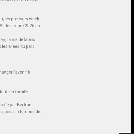
e), les premiers week-
u 20 décembre 2025 au
 vigilance de lapins
les allées du parc.
hanger l’avenir à
oute la famille.
s créé par Bertran
s soirs à la tombée de