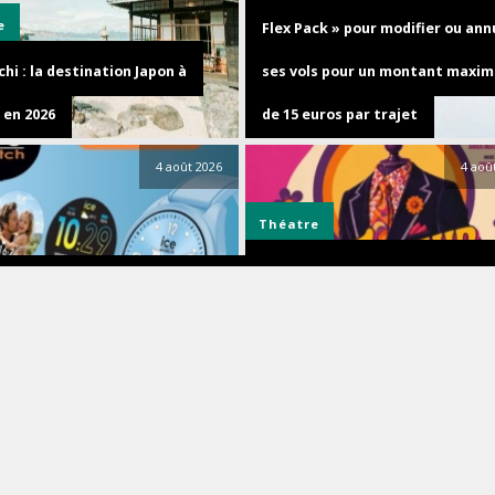
e
Flex Pack » pour modifier ou ann
hi : la destination Japon à
ses vols pour un montant maxim
 en 2026
de 15 euros par trajet
4 août 2026
4 aoû
Théatre
Découvrez TAILLEUR POUR DAME
es
une comédie déjantée, au théât
tch connecte l’icône — la ICE
de la Madeleine du 5 novembre 2
 forever est là
au 10 janvier 2027
3 août 2026
3 aoû