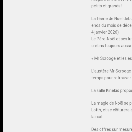
petits et grands !
La féérie de Noël déb
ends du mois de déce
4 janvier 2026).
Le Père-Noël et ses lu
crétins toujours auss
« Mr Scrooge et les e
L’austère Mr Scrooge d
temps pour retrouver l
La salle Kinékid propo
La magie de Noël se po
Lotth, et se clôturera
la nuit.
Des offres sur mesure