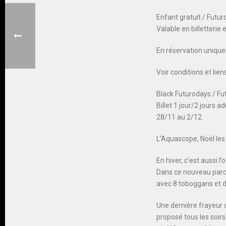
Enfant gratuit / Fut
Valable en billetterie 
En réservation uniqueme
Voir conditions et li
Black Futurodays / F
Billet 1 jour/2 jours 
28/11 au 2/12.
L’Aquascope, Noël les 
En hiver, c’est aussi 
Dans ce nouveau parc 
avec 8 toboggans et d
Une dernière frayeur 
proposé tous les soir