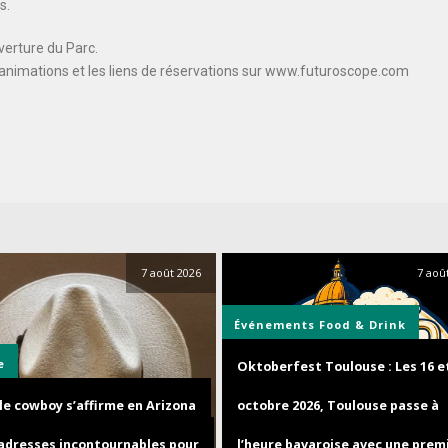
s.
verture du Parc.
animations et les liens de réservations sur www.futuroscope.com
7 août 2026
7 aoû
Événements
Food & Drink
e
Oktoberfest Toulouse : Les 16 e
le cowboy s’affirme en Arizona
octobre 2026, Toulouse passe à
q adresses incontournables pour
l’heure bavaroise avec une prem