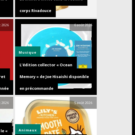
corps Rivadouce
t 2026
6 août 2026
Musique
L’édition collector « Ocean
ret
Memory » de Joe Hisaishi disponible
année
en précommande
t 2026
5 août 2026
Animaux
le «