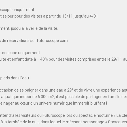
uroscope uniquement
et séjour pour des visites à partir du 15/11 jusqu’au 4/01
nt, jusqu’à la veille de la visite.
ens de réservations sur futuroscope.com
uturoscope uniquement
adulte et enfant daté à – 40% pour des visites comprises entre le 29/11 a
pieds dans l’eau !
l’occasion de se baigner dans une eau à 29° et de vivre une expérience a
aquatique indoor de 6 000 m2, il est possible de partager en famille de
e nager au cœur d’un univers numérique immersif bluffant !
attendra les visiteurs du Futuroscope lors du spectacle nocturne « La Cl
s à la tombée de la nuit, dans lequel le méchant personnage « Groscau