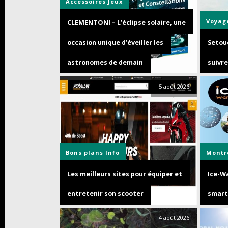
Accessoires
Jeux
Voyag
CLEMENTONI – L’éclipse solaire, une
occasion unique d’éveiller les
Setouc
astronomes de demain
suivre
5 août 2026
Bons plans
Info
Montr
Les meilleurs sites pour équiper et
Ice-Wa
entretenir son scooter
smart
4 août 2026