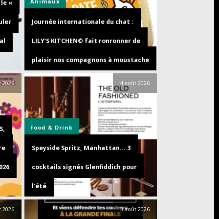
Animaux
le «
uler
Journée internationale du chat :
al
LILY’S KITCHEN© fait ronronner de
plaisir nos compagnons à moustache
t 2026
4 août 2026
Food & Drink
S,
re
Speyside Spritz, Manhattan… 3
026
cocktails signés Glenfiddich pour
l’été
t 2026
3 août 2026