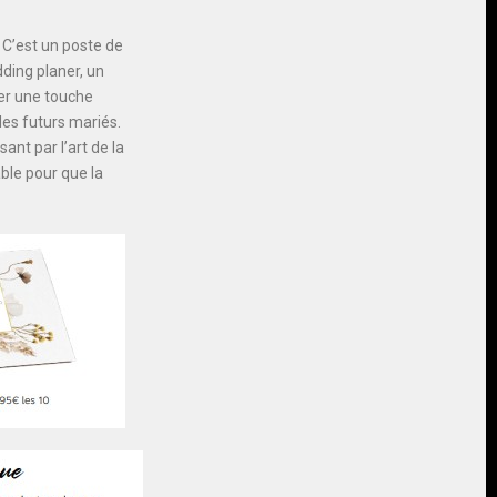
 C’est un poste de
ding planer, un
er une touche
les futurs mariés.
ant par l’art de la
able pour que la