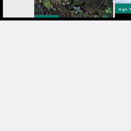
High 
Musique
La gra
Dhani HARRISON & Nigel GODRICH
propo
présentent « DRAGONFLIES » –
pour r
Nouveau clip « Slower » disponible
impec
3 août 2026
Exposition
Food 
Pour un été pharaonique ! :
Exposition « Toutânkhamon : son
Nefs,