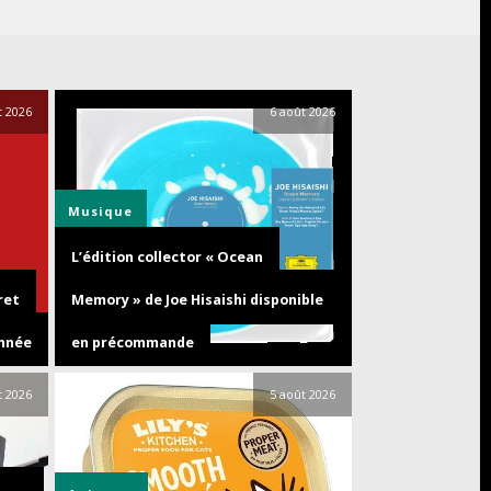
t 2026
6 août 2026
Musique
L’édition collector « Ocean
ret
Memory » de Joe Hisaishi disponible
année
en précommande
t 2026
5 août 2026