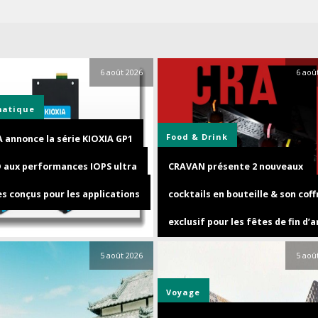
6 août 2026
6 aoû
matique
Food & Drink
A annonce la série KIOXIA GP1
D aux performances IOPS ultra
CRAVAN présente 2 nouveaux
s conçus pour les applications
cocktails en bouteille & son coff
exclusif pour les fêtes de fin d’
5 août 2026
5 aoû
Voyage