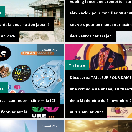
Vueling lance une promotion sur 
e
Flex Pack » pour modifier ou ann
hi : la destination Japon à
ses vols pour un montant maxim
 en 2026
de 15 euros par trajet
4 août 2026
4 aoû
Théatre
Découvrez TAILLEUR POUR DAME
es
une comédie déjantée, au théât
tch connecte l’icône — la ICE
de la Madeleine du 5 novembre 2
 forever est là
au 10 janvier 2027
3 août 2026
3 aoû