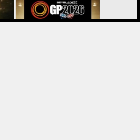
Événements
Jeux
de
st
BEYBLADE X : 27 tournois, une finale
nationale et un billet pour Bangkok
et 2026
31 juillet 2026
Sport
LIDL – CRIVIT ET STEFANIE GRAF
DÉVOILENT UNE COLLABORATION