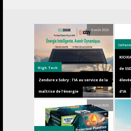
6 août 2026
Infor
KIOXI
High Tech
de SS
Zendure x Sobry : l’IA au service de la
élevée
maîtrise de l’énergie
d’IA
5 août 2026