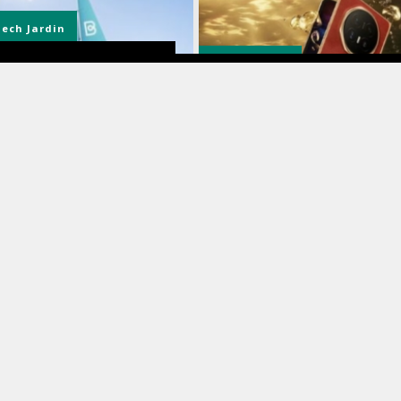
Tech
Jardin
Smartphones
nde finale de l’été : Beatbot
se des réductions jusqu’à 42 %
Le smartphone incontournable 
endre votre piscine
l’été est résistant à l’eau et il e
cable
signé HONOR
3 août 2026
31 juill
Parcs
& Drink
PortAventura World dévoile
 finaliste des Uber Eats Awards
Makamanu Jungle, sa nouvelle