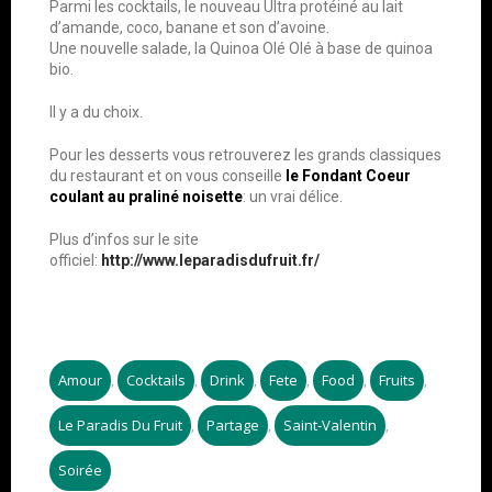
Parmi les cocktails, le nouveau Ultra protéiné au lait
d’amande, coco, banane et son d’avoine.
Une nouvelle salade, la Quinoa Olé Olé à base de quinoa
bio.
Il y a du choix.
Pour les desserts vous retrouverez les grands classiques
du restaurant et on vous conseille
le Fondant Coeur
coulant au praliné noisette
: un vrai délice.
Plus d’infos sur le site
officiel:
http://www.leparadisdufruit.fr/
Amour
Cocktails
Drink
Fete
Food
Fruits
,
,
,
,
,
,
Le Paradis Du Fruit
Partage
Saint-Valentin
,
,
,
Soirée