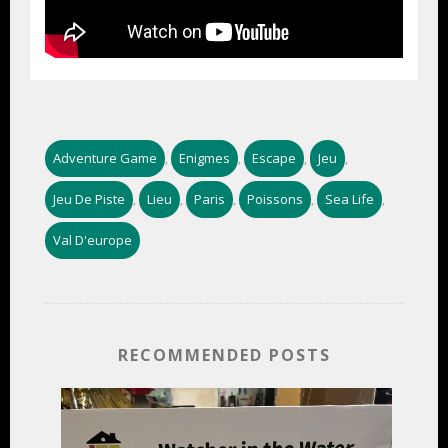
Adventure Game
Enigmes
Escape
Jeu
,
,
,
,
Jeu De Piste
Lieu
Paris
Poissons
Sea Life
,
,
,
,
,
Val D'europe
RECOMMENDED POSTS