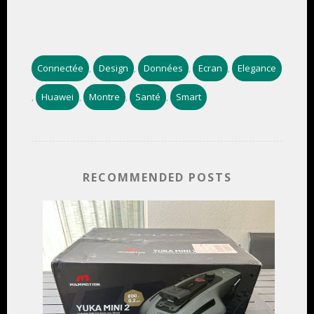
Connectée
Design
Données
Ecran
Elegance
,
,
,
,
Huawei
Montre
Santé
Smart
,
,
,
,
RECOMMENDED POSTS