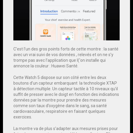
C’est l’un des gros points forts de cette montre : la santé
avec un vrai suivi de vos données , relevés et on ne s’y
trompe pas avec l’application que l(‘on installe qui
annonce la couleur : Huawei Santé.
Cette Watch 5 dispose sur son côté entre les deux
boutons d’un capteur embarquant la technologie XTAP
à détection multiple. Un capteur tactile à 10 niveaux qu’il
suffit de presser avec le doigt en fonction des indications
données par la montre pour prendre des mesures
comme son taux d’oxygène dans le sang, sa santé
cardiovasculaire, respiratoire en faisant quelques
exercices.
La montre va de plus s’adapter aux mesures prises pour