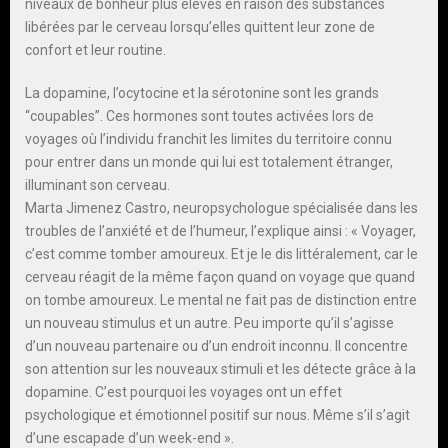
niveaux de bonheur plus élevés en raison des substances
libérées par le cerveau lorsqu’elles quittent leur zone de
confort et leur routine.
La dopamine, l’ocytocine et la sérotonine sont les grands
“coupables”. Ces hormones sont toutes activées lors de
voyages où l’individu franchit les limites du territoire connu
pour entrer dans un monde qui lui est totalement étranger,
illuminant son cerveau.
Marta Jimenez Castro, neuropsychologue spécialisée dans les
troubles de l’anxiété et de l’humeur, l’explique ainsi : « Voyager,
c’est comme tomber amoureux. Et je le dis littéralement, car le
cerveau réagit de la même façon quand on voyage que quand
on tombe amoureux. Le mental ne fait pas de distinction entre
un nouveau stimulus et un autre. Peu importe qu’il s’agisse
d’un nouveau partenaire ou d’un endroit inconnu. Il concentre
son attention sur les nouveaux stimuli et les détecte grâce à la
dopamine. C’est pourquoi les voyages ont un effet
psychologique et émotionnel positif sur nous. Même s’il s’agit
d’une escapade d’un week-end ».