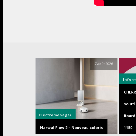
7 août 2026
Infor
CHERR
soluti
Electromenager
Board 
Narwal Flow 2 – Nouveau coloris
1150