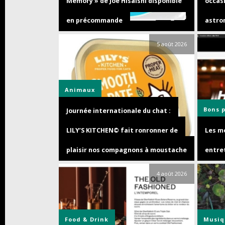
Memory » de Joe Hisaishi disponible
occasi
en précommande
astro
5 août 2026
Animaux
Bons 
Journée internationale du chat :
LILY’S KITCHEN© fait ronronner de
Les me
plaisir nos compagnons à moustache
entre
4 août 2026
Food & Drink
Musiq