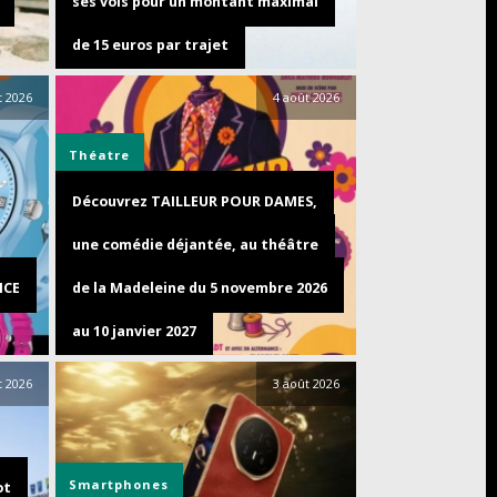
ses vols pour un montant maximal
de 15 euros par trajet
t 2026
4 août 2026
Théatre
Découvrez TAILLEUR POUR DAMES,
une comédie déjantée, au théâtre
ICE
de la Madeleine du 5 novembre 2026
au 10 janvier 2027
t 2026
3 août 2026
Smartphones
ot