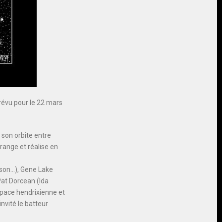
révu pour le 22 mars
 son orbite entre
rrange et réalise en
son…), Gene Lake
Pat Dorcean (Ida
pace hendrixienne et
nvité le batteur