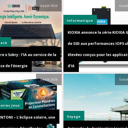
6 août 2026
6 aoû
Informatique
KIOXIA annonce la série KIOXIA 
Tech
de SSD aux performances IOPS u
e x Sobry : l’IA au service de la
élevées conçus pour les applicat
se de l’énergie
d’IA
5 août 2026
5 aoû
soires
Jeux
Voyage
NTONI – L’éclipse solaire, une