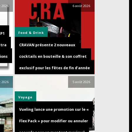
t 2026
6 août 2026
Food & Drink
GP1
ltra
CRAVAN présente 2 nouveaux
ions
cocktails en bouteille & son coffret
exclusif pour les fêtes de fin d’année
t 2026
5 août 2026
Voyage
Vueling lance une promotion sur le «
Flex Pack » pour modifier ou annuler