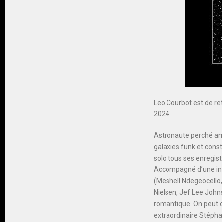
Leo Courbot est de re
2024.
Astronaute perché ama
galaxies funk et conste
solo tous ses enregis
Accompagné d’une inc
(Meshell Ndegeocello,
Nielsen, Jef Lee Joh
romantique. On peut dé
extraordinaire Stépha