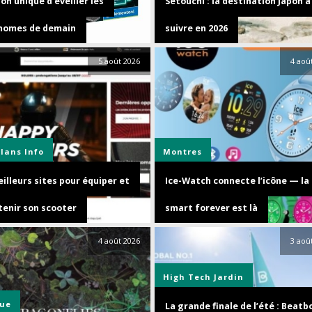
on unique d’éveiller les
Setouchi : la destination Japon à
nomes de demain
suivre en 2026
5 août 2026
4 aoû
plans
Info
Montres
illeurs sites pour équiper et
Ice-Watch connecte l’icône — la 
tenir son scooter
smart forever est là
4 août 2026
3 aoû
High Tech
Jardin
ue
La grande finale de l’été : Beatb