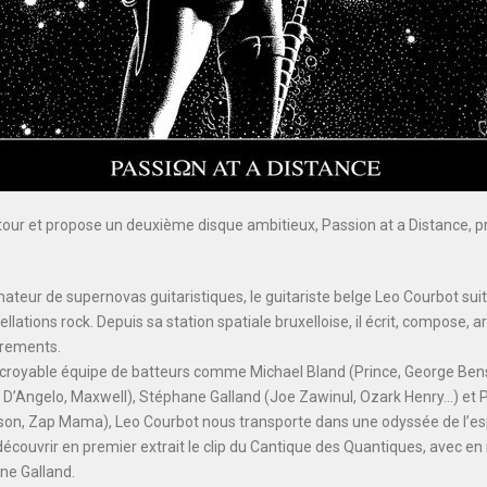
tour et propose un deuxième disque ambitieux, Passion at a Distance, p
teur de supernovas guitaristiques, le guitariste belge Leo Courbot suit
llations rock. Depuis sa station spatiale bruxelloise, il écrit, compose, a
trements.
royable équipe de batteurs comme Michael Bland (Prince, George Ben
 D’Angelo, Maxwell), Stéphane Galland (Joe Zawinul, Ozark Henry…) et 
nson, Zap Mama), Leo Courbot nous transporte dans une odyssée de l’es
couvrir en premier extrait le clip du Cantique des Quantiques, avec en i
ne Galland.