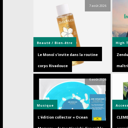
7 août 2026
Beauté / Bien-être
High 
Le Monoï s’invite dans la routine
Zendur
corps Rivadouce
maîtri
6 août 2026
Musique
Acces
L’édition collector « Ocean
CLEME