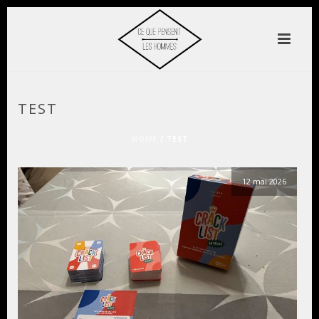
TEST
HOME
/
TEST
12 mai 2026