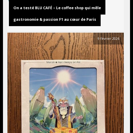
On a testé BLU CAFÉ – Le coffee shop qui mêle
gastronomie & passion F1 au cœur de Paris
9 février 2026