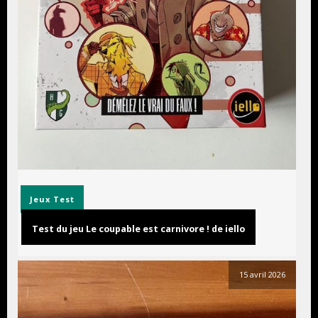
Jeux
Test
Test du jeu Le coupable est carnivore ! de iello
15 avril 2026