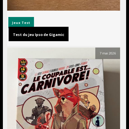
Jeux
Test
Test du jeu Ipso de Gigamic
7 mai 2026